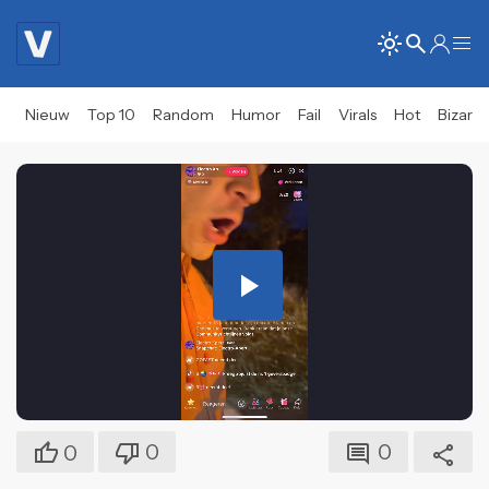
Nieuw
Top 10
Random
Humor
Fail
Virals
Hot
Bizar
Play
Video
0
0
0