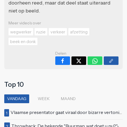
doorheen reed, maar dat deel staat uiteraard
niet op beeld.
Meer video's over
wegwerker
ruzie
verkeer
afzetting
beek en donk
Delen
Top 10
VANDAAG
WEEK
MAAND
Vlaamse presentator gaat viraal door bizarre vertoning op live televisie: "Helemaal stijf van de bloem"
1
Throwback: De bekende "Buurman, wat doet u nu?"-scène uit Flodder met Tatjana Šimić
2