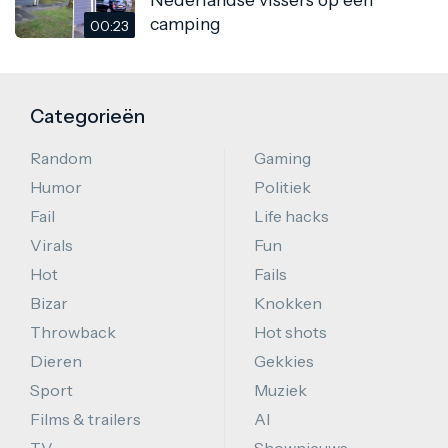
camping
00:23
Categorieën
Random
Gaming
Humor
Politiek
Fail
Life hacks
Virals
Fun
Hot
Fails
Bizar
Knokken
Throwback
Hot shots
Dieren
Gekkies
Sport
Muziek
Films & trailers
AI
TV
Shownieuws