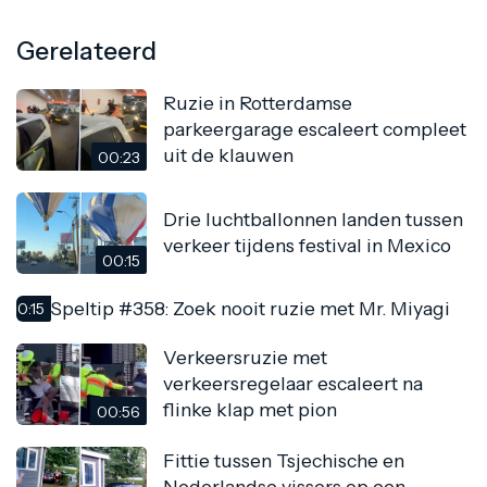
Gerelateerd
Ruzie in Rotterdamse
parkeergarage escaleert compleet
uit de klauwen
00:23
Drie luchtballonnen landen tussen
verkeer tijdens festival in Mexico
00:15
Speltip #358: Zoek nooit ruzie met Mr. Miyagi
00:15
Verkeersruzie met
verkeersregelaar escaleert na
flinke klap met pion
00:56
Fittie tussen Tsjechische en
Nederlandse vissers op een