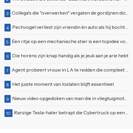
Collega's die "overwerken" vergaten de gordijnen dicht te doen
3
Pechvogel verliest zijn vriendin én auto als hij bocht te scherp neemt
4
Een ritje op een mechanische stier is een topidee voor een eerste date
5
Die horens zijn knap handig als je jeuk aan je arie hebt
6
Agent probeert vrouw in LA te redden die compleet van het padje is
7
Het juiste moment van loslaten blijft essentieel
8
Nieuw video opgedoken van man die in vliegtuigmotor springt op vliegveld Milaan
9
Ranzige Tesla-hater betrapt die Cybertruck op een 'speciale bruine coating' trakteert
10