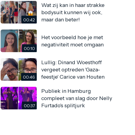
Wat zij kan in haar strakke
bodysuit kunnen wij ook,
maar dan beter!
00:42
Het voorbeeld hoe je met
negativiteit moet omgaan
00:10
Lullig: Dinand Woesthoff
vergeet optreden 'Gaza-
feestje' Carice van Houten
00:46
Publiek in Hamburg
compleet van slag door Nelly
Furtado's splitjurk
00:37