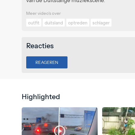
van de Duitstalige muziekscène.
Meer video's over
outfit
duitsland
optreden
schlager
Reacties
REAGEREN
Highlighted