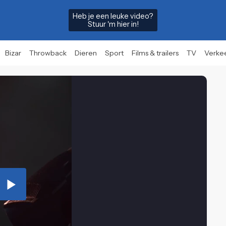
Heb je een leuke video?
Stuur 'm hier in!
Bizar
Throwback
Dieren
Sport
Films & trailers
TV
Verke
Play
Video