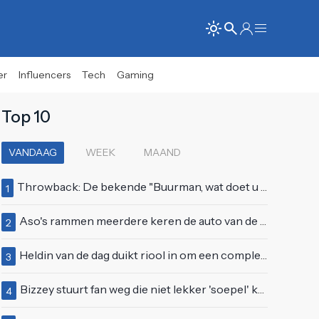
er
Influencers
Tech
Gaming
Top 10
VANDAAG
WEEK
MAAND
Throwback: De bekende "Buurman, wat doet u nu?"-scène uit Flodder met Tatjana Šimić
1
Aso's rammen meerdere keren de auto van de buren, maar doen alsof er niets gebeurd is
2
Heldin van de dag duikt riool in om een complete eendenfamilie te redden
3
Bizzey stuurt fan weg die niet lekker 'soepel' kan bewegen op podium
4