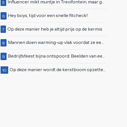
Influencer mikt muntje in Trevifontein, maar gooit toerist bijna knock-out
5
Hey boys, tijd voor een snelle fitcheck!
6
Op deze manier heb je altijd prijs op de kermis
7
Mannen doen warming-up vlak voordat ze een juwelierszaak in Rhenen overvallen
8
Bedrijfsfeest bijna ontspoord: Beelden van een "bezopen Tino Martin" gaan viraal
9
Op deze manier wordt de kerstboom opzetten ineens een stuk leuker
10