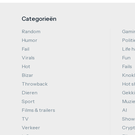
Categorieën
Random
Gami
Humor
Politi
Fail
Life 
Virals
Fun
Hot
Fails
Bizar
Knok
Throwback
Hot s
Dieren
Gekki
Sport
Muzi
Films & trailers
AI
TV
Show
Verkeer
Cryp