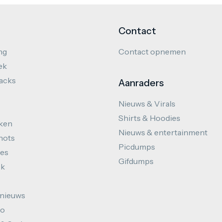
Contact
ng
Contact opnemen
ek
hacks
Aanraders
Nieuws & Virals
Shirts & Hoodies
ken
Nieuws & entertainment
hots
Picdumps
es
Gifdumps
ek
nieuws
to