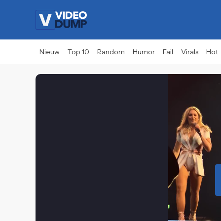
Nieuw
Top 10
Random
Humor
Fail
Virals
Hot