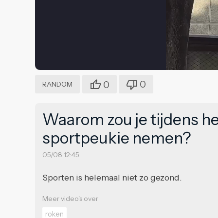
0
0
RANDOM
Waarom zou je tijdens het
sportpeukie nemen?
05/08 12:45
Sporten is helemaal niet zo gezond.
Meer video's over
roken