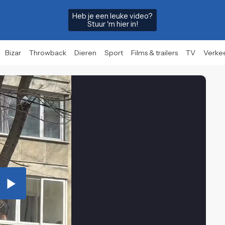
Heb je een leuke video?
Stuur 'm hier in!
Bizar
Throwback
Dieren
Sport
Films & trailers
TV
Verke
Play
Video