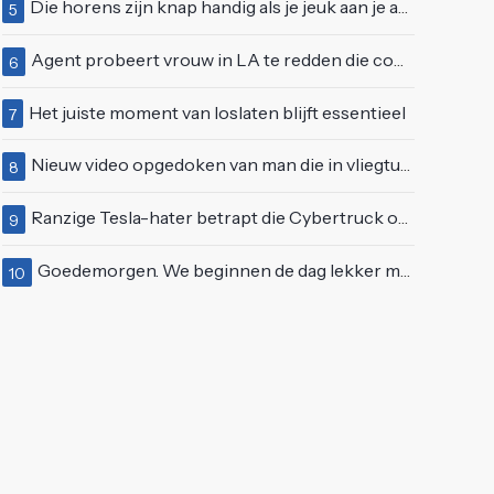
Die horens zijn knap handig als je jeuk aan je arie hebt
5
Agent probeert vrouw in LA te redden die compleet van het padje is
6
Het juiste moment van loslaten blijft essentieel
7
Nieuw video opgedoken van man die in vliegtuigmotor springt op vliegveld Milaan
8
Ranzige Tesla-hater betrapt die Cybertruck op een 'speciale bruine coating' trakteert
9
Goedemorgen. We beginnen de dag lekker met wat rek- en strekoefeningen
10