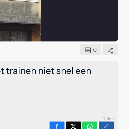
0
 trainen niet snel een
Delen