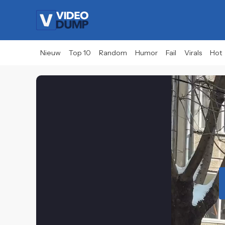
Nieuw
Top 10
Random
Humor
Fail
Virals
Hot