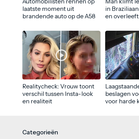
Automobilisten rennen op
Man klimt l
laatste moment uit
in Braziliaa
brandende auto op de A58
en overleeft
Realitycheck: Vrouw toont
Laagstaande
verschil tussen Insta-look
beslagen vo
en realiteit
voor harde 
Categorieën