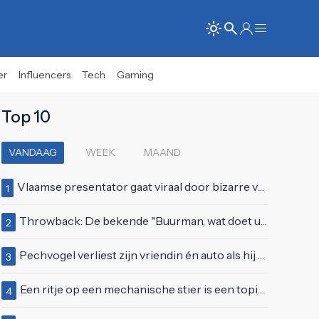
er
Influencers
Tech
Gaming
Top 10
VANDAAG
WEEK
MAAND
Vlaamse presentator gaat viraal door bizarre vertoning op live televisie: "Helemaal stijf van de bloem"
1
Throwback: De bekende "Buurman, wat doet u nu?"-scène uit Flodder met Tatjana Šimić
2
Pechvogel verliest zijn vriendin én auto als hij bocht te scherp neemt
3
Een ritje op een mechanische stier is een topidee voor een eerste date
4