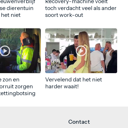
eeuwenverblijf
Recovery-machine voelt
nse dierentuin
toch verdacht veel als ander
 het niet
soort work-out
 zon en
Vervelend dat het niet
orruit zorgen
harder waait!
kettingbotsing
Contact