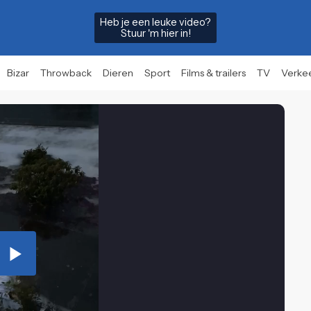
Heb je een leuke video?
Stuur 'm hier in!
Bizar
Throwback
Dieren
Sport
Films & trailers
TV
Verke
Play
Video