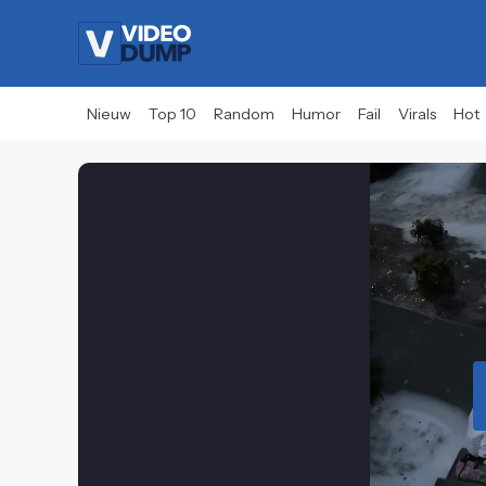
Nieuw
Top 10
Random
Humor
Fail
Virals
Hot