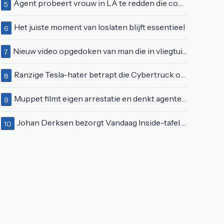
Agent probeert vrouw in LA te redden die compleet van het padje is
5
Het juiste moment van loslaten blijft essentieel
6
Nieuw video opgedoken van man die in vliegtuigmotor springt op vliegveld Milaan
7
Ranzige Tesla-hater betrapt die Cybertruck op een 'speciale bruine coating' trakteert
8
Muppet filmt eigen arrestatie en denkt agenten te kunnen laten schorsen: "Jullie krijgen maandje vakantie"
9
Johan Derksen bezorgt Vandaag Inside-tafel rode oortjes met vuig verhaal: "Dat gebeurde al in de gang"
10