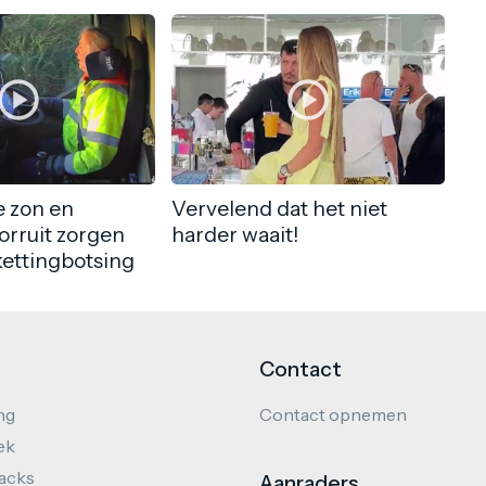
 zon en
Vervelend dat het niet
orruit zorgen
harder waait!
kettingbotsing
Contact
ng
Contact opnemen
ek
hacks
Aanraders