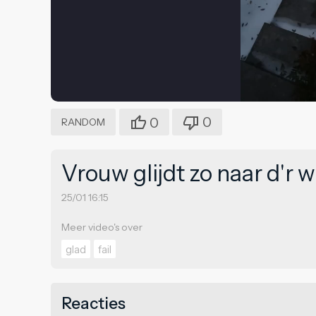
0
0
RANDOM
Vrouw glijdt zo naar d'r 
25/01 16:15
Meer video's over
glad
fail
Reacties