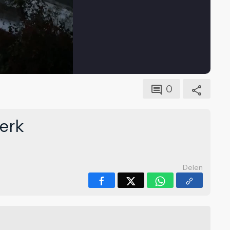
0
werk
Delen