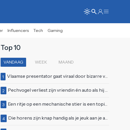
er
Influencers
Tech
Gaming
Top 10
VANDAAG
WEEK
MAAND
Vlaamse presentator gaat viraal door bizarre vertoning op live televisie: "Helemaal stijf van de bloem"
1
Pechvogel verliest zijn vriendin én auto als hij bocht te scherp neemt
2
Een ritje op een mechanische stier is een topidee voor een eerste date
3
Die horens zijn knap handig als je jeuk aan je arie hebt
4