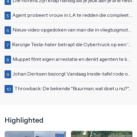
Die horens zijn knap handig als je jeuk aan je arie hebt
4
Agent probeert vrouw in LA te redden die compleet van het padje is
5
Nieuw video opgedoken van man die in vliegtuigmotor springt op vliegveld Milaan
6
Ranzige Tesla-hater betrapt die Cybertruck op een 'speciale bruine coating' trakteert
7
Muppet filmt eigen arrestatie en denkt agenten te kunnen laten schorsen: "Jullie krijgen maandje vakantie"
8
Johan Derksen bezorgt Vandaag Inside-tafel rode oortjes met vuig verhaal: "Dat gebeurde al in de gang"
9
Throwback: De bekende "Buurman, wat doet u nu?"-scène uit Flodder met Tatjana Šimić
10
Highlighted