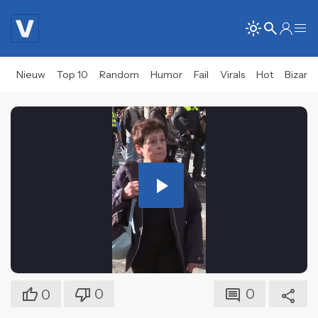
Nieuw
Top 10
Random
Humor
Fail
Virals
Hot
Bizar
Play
Video
0
0
0