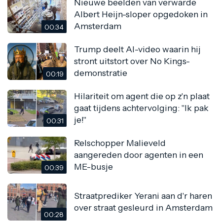
Nieuwe beelden van verwarde
Albert Heijn-sloper opgedoken in
Amsterdam
00:34
Trump deelt AI-video waarin hij
stront uitstort over No Kings-
demonstratie
00:19
Hilariteit om agent die op z'n plaat
gaat tijdens achtervolging: "Ik pak
je!"
00:31
Relschopper Malieveld
aangereden door agenten in een
ME-busje
00:39
Straatprediker Yerani aan d'r haren
over straat gesleurd in Amsterdam
00:28