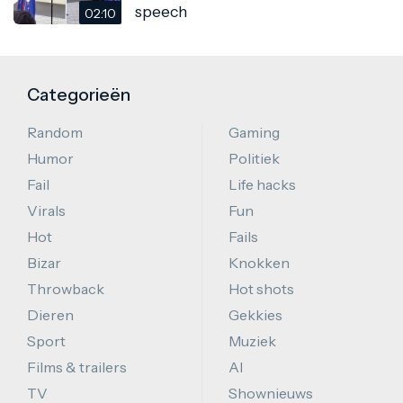
speech
02:10
Categorieën
Random
Gaming
Humor
Politiek
Fail
Life hacks
Virals
Fun
Hot
Fails
Bizar
Knokken
Throwback
Hot shots
Dieren
Gekkies
Sport
Muziek
Films & trailers
AI
TV
Shownieuws