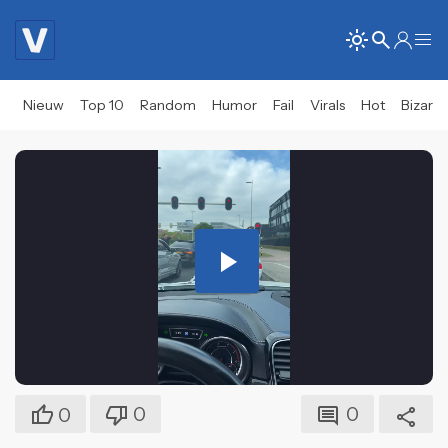
Nieuw
Top 10
Random
Humor
Fail
Virals
Hot
Bizar
Play
Video
0
0
0