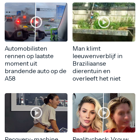
Automobilisten
Man klimt
rennen op laatste
leeuwenverblijf in
moment uit
Braziliaanse
brandende auto op de
dierentuin en
A58
overleeft het niet
Recovery-machine
Realitycheck: Vrouw