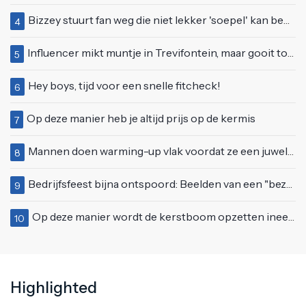
Bizzey stuurt fan weg die niet lekker 'soepel' kan bewegen op podium
4
Influencer mikt muntje in Trevifontein, maar gooit toerist bijna knock-out
5
Hey boys, tijd voor een snelle fitcheck!
6
Op deze manier heb je altijd prijs op de kermis
7
Mannen doen warming-up vlak voordat ze een juwelierszaak in Rhenen overvallen
8
Bedrijfsfeest bijna ontspoord: Beelden van een "bezopen Tino Martin" gaan viraal
9
Op deze manier wordt de kerstboom opzetten ineens een stuk leuker
10
Highlighted