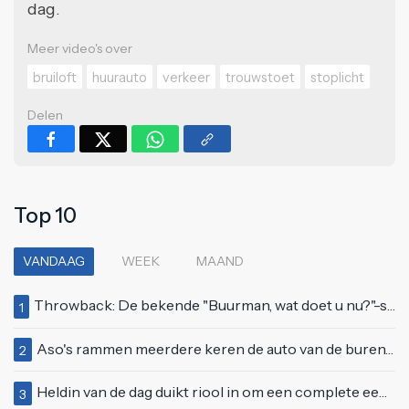
dag.
Meer video's over
bruiloft
huurauto
verkeer
trouwstoet
stoplicht
Delen
Top 10
VANDAAG
WEEK
MAAND
Throwback: De bekende "Buurman, wat doet u nu?"-scène uit Flodder met Tatjana Šimić
1
Aso's rammen meerdere keren de auto van de buren, maar doen alsof er niets gebeurd is
2
Heldin van de dag duikt riool in om een complete eendenfamilie te redden
3