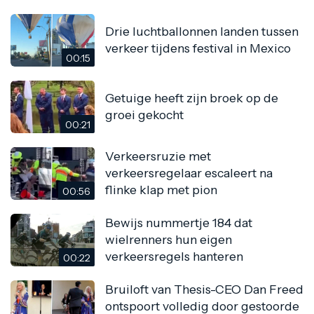
Drie luchtballonnen landen tussen
verkeer tijdens festival in Mexico
00:15
Getuige heeft zijn broek op de
groei gekocht
00:21
Verkeersruzie met
verkeersregelaar escaleert na
flinke klap met pion
00:56
Bewijs nummertje 184 dat
wielrenners hun eigen
verkeersregels hanteren
00:22
Bruiloft van Thesis-CEO Dan Freed
ontspoort volledig door gestoorde