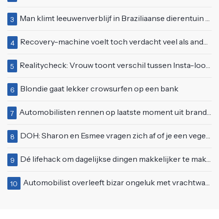
Man klimt leeuwenverblijf in Braziliaanse dierentuin en overleeft het niet
3
Recovery-machine voelt toch verdacht veel als ander soort work-out
4
Realitycheck: Vrouw toont verschil tussen Insta-look en realiteit
5
Blondie gaat lekker crowsurfen op een bank
6
Automobilisten rennen op laatste moment uit brandende auto op de A58
7
DOH: Sharon en Esmee vragen zich af of je een vegetariër bent als je kip eet
8
Dé lifehack om dagelijkse dingen makkelijker te maken
9
Automobilist overleeft bizar ongeluk met vrachtwagen
10