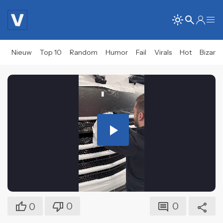
Nieuw
Top 10
Random
Humor
Fail
Virals
Hot
Bizar
Play
Video
0
0
0