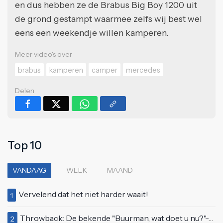
en dus hebben ze de Brabus Big Boy 1200 uit
de grond gestampt waarmee zelfs wij best wel
eens een weekendje willen kamperen.
Meer video's over
brabus
kamperen
camper
mercedes
Delen
Top 10
VANDAAG
WEEK
MAAND
Vervelend dat het niet harder waait!
1
Throwback: De bekende "Buurman, wat doet u nu?"-scène uit Flodder met Tatjana Šimić
2