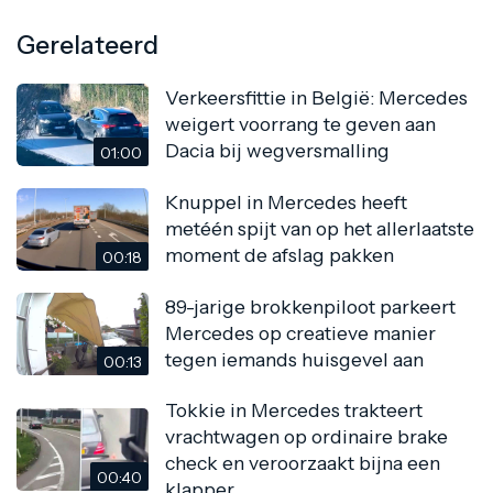
Gerelateerd
Verkeersfittie in België: Mercedes
weigert voorrang te geven aan
Dacia bij wegversmalling
01:00
Knuppel in Mercedes heeft
metéén spijt van op het allerlaatste
moment de afslag pakken
00:18
89-jarige brokkenpiloot parkeert
Mercedes op creatieve manier
tegen iemands huisgevel aan
00:13
Tokkie in Mercedes trakteert
vrachtwagen op ordinaire brake
check en veroorzaakt bijna een
00:40
klapper