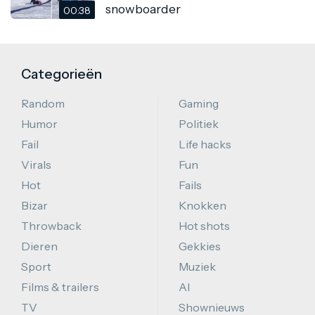
snowboarder
00:38
Categorieën
Random
Gaming
Humor
Politiek
Fail
Life hacks
Virals
Fun
Hot
Fails
Bizar
Knokken
Throwback
Hot shots
Dieren
Gekkies
Sport
Muziek
Films & trailers
AI
TV
Shownieuws