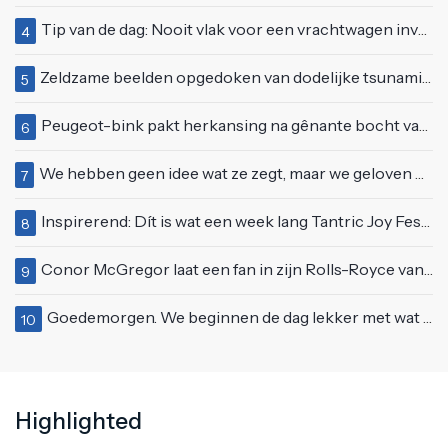
Tip van de dag: Nooit vlak voor een vrachtwagen invoegen
4
Zeldzame beelden opgedoken van dodelijke tsunami uit 2004
5
Peugeot-bink pakt herkansing na gênante bocht van 180 graden bij verkeerslicht
6
We hebben geen idee wat ze zegt, maar we geloven haar helemaal!
7
Inspirerend: Dít is wat een week lang Tantric Joy Festival met je doet
8
Conor McGregor laat een fan in zijn Rolls-Royce van $600.000
9
Goedemorgen. We beginnen de dag lekker met wat rek- en strekoefeningen
10
Highlighted