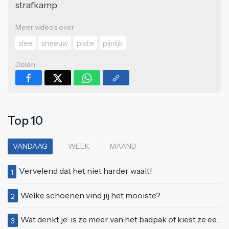
strafkamp.
Meer video's over
slee
sneeuw
piste
pijnlijk
Delen
Top 10
VANDAAG
WEEK
MAAND
Vervelend dat het niet harder waait!
1
Welke schoenen vind jij het mooiste?
2
Wat denkt je: is ze meer van het badpak of kiest ze eerder voor een bikini?
3