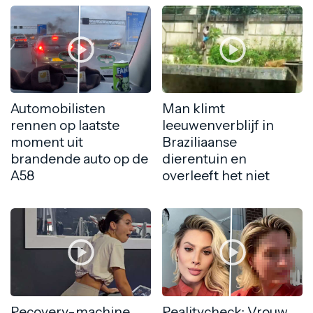
Automobilisten
Man klimt
rennen op laatste
leeuwenverblijf in
moment uit
Braziliaanse
brandende auto op de
dierentuin en
A58
overleeft het niet
Recovery-machine
Realitycheck: Vrouw