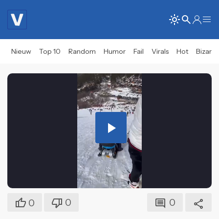
Nieuw
Top 10
Random
Humor
Fail
Virals
Hot
Bizar
Play
Video
0
0
0