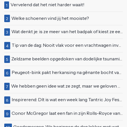
Vervelend dat het niet harder waait!
1
Welke schoenen vind jij het mooiste?
2
Wat denkt je: is ze meer van het badpak of kiest ze eerder voor een bikini?
3
Tip van de dag: Nooit vlak voor een vrachtwagen invoegen
4
Zeldzame beelden opgedoken van dodelijke tsunami uit 2004
5
Peugeot-bink pakt herkansing na gênante bocht van 180 graden bij verkeerslicht
6
We hebben geen idee wat ze zegt, maar we geloven haar helemaal!
7
Inspirerend: Dít is wat een week lang Tantric Joy Festival met je doet
8
Conor McGregor laat een fan in zijn Rolls-Royce van $600.000
9
Goedemorgen. We beginnen de dag lekker met wat rek- en strekoefeningen