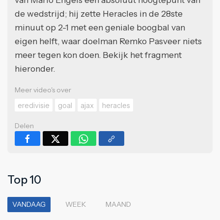
de wedstrijd; hij zette Heracles in de 28ste
minuut op 2-1 met een geniale boogbal van
eigen helft, waar doelman Remko Pasveer niets
meer tegen kon doen. Bekijk het fragment
hieronder.
Meer video's over
eredivisie
goal
ajax
heracles
Delen
Top 10
VANDAAG
WEEK
MAAND