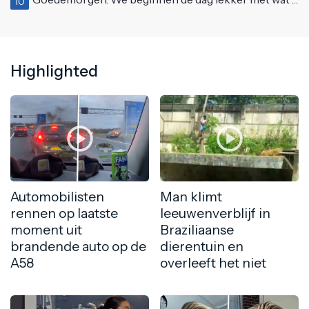
10
Highlighted
Automobilisten
Man klimt
rennen op laatste
leeuwenverblijf in
moment uit
Braziliaanse
brandende auto op de
dierentuin en
A58
overleeft het niet