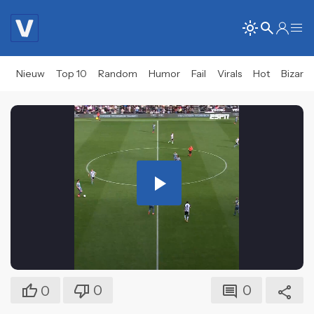
Nieuw
Top 10
Random
Humor
Fail
Virals
Hot
Bizar
Play
Video
0
0
0