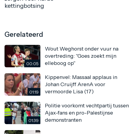
kettingbotsing
Gerelateerd
Wout Weghorst onder vuur na
overtreding: "Goes zoekt mijn
elleboog op"
00:05
Kippenvel: Massaal applaus in
Johan Cruijff ArenA voor
vermoorde Lisa (17)
01:19
Politie voorkomt vechtpartij tussen
Ajax-fans en pro-Palestijnse
demonstranten
01:39