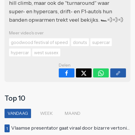
hill climb, maar ook de "turnaround" waar
super- en hypercars, drift- en F1-auto's hun
banden opwarmen trekt veel bekijks. 🏎️💨💨💨
Meer video's over
goodwood festival of speed
donuts
supercar
hypercar
west sussex
Delen
Top 10
VANDAAG
WEEK
MAAND
Vlaamse presentator gaat viraal door bizarre vertoning op live televisie: "Helemaal stijf van de bloem"
1