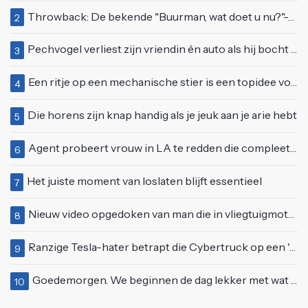
Throwback: De bekende "Buurman, wat doet u nu?"-scène uit Flodder met Tatjana Šimić
2
Pechvogel verliest zijn vriendin én auto als hij bocht te scherp neemt
3
Een ritje op een mechanische stier is een topidee voor een eerste date
4
Die horens zijn knap handig als je jeuk aan je arie hebt
5
Agent probeert vrouw in LA te redden die compleet van het padje is
6
Het juiste moment van loslaten blijft essentieel
7
Nieuw video opgedoken van man die in vliegtuigmotor springt op vliegveld Milaan
8
Ranzige Tesla-hater betrapt die Cybertruck op een 'speciale bruine coating' trakteert
9
Goedemorgen. We beginnen de dag lekker met wat rek- en strekoefeningen
10