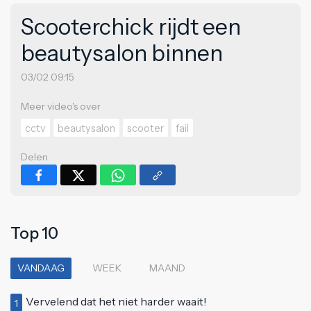
Scooterchick rijdt een
beautysalon binnen
03/02 09:15
Meer video's over
cctv
beautysalon
scooter
fail
Delen
Top 10
VANDAAG
WEEK
MAAND
Vervelend dat het niet harder waait!
1