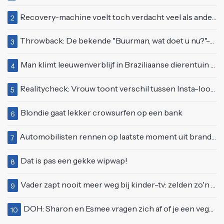
Recovery-machine voelt toch verdacht veel als ander soort work-out
2
Throwback: De bekende "Buurman, wat doet u nu?"-scène uit Flodder met Tatjana Šimić
3
Man klimt leeuwenverblijf in Braziliaanse dierentuin en overleeft het niet
4
Realitycheck: Vrouw toont verschil tussen Insta-look en realiteit
5
Blondie gaat lekker crowsurfen op een bank
6
Automobilisten rennen op laatste moment uit brandende auto op de A58
7
Dat is pas een gekke wipwap!
8
Vader zapt nooit meer weg bij kinder-tv: zelden zo'n 'beweeglijke' kikker gezien
9
DOH: Sharon en Esmee vragen zich af of je een vegetariër bent als je kip eet
10