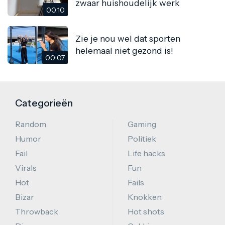
zwaar huishoudelijk werk
00:10
Zie je nou wel dat sporten
helemaal niet gezond is!
00:07
Categorieën
Random
Gaming
Humor
Politiek
Fail
Life hacks
Virals
Fun
Hot
Fails
Bizar
Knokken
Throwback
Hot shots