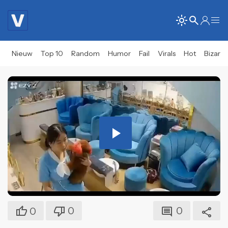
Nieuw
Top 10
Random
Humor
Fail
Virals
Hot
Bizar
Play
Video
0
0
0