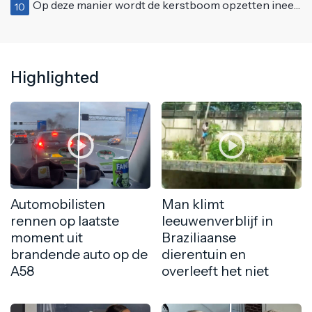
Op deze manier wordt de kerstboom opzetten ineens een stuk leuker
10
Highlighted
Automobilisten
Man klimt
rennen op laatste
leeuwenverblijf in
moment uit
Braziliaanse
brandende auto op de
dierentuin en
A58
overleeft het niet