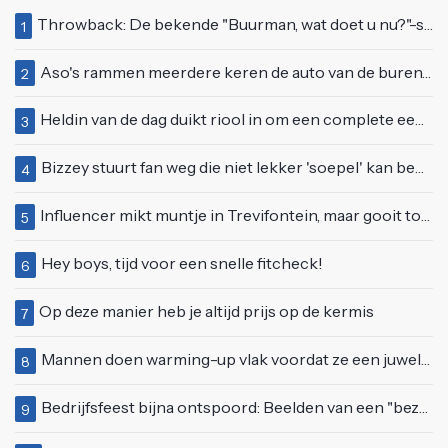
Throwback: De bekende "Buurman, wat doet u nu?"-scène uit Flodder met Tatjana Šimić
1
Aso's rammen meerdere keren de auto van de buren, maar doen alsof er niets gebeurd is
2
Heldin van de dag duikt riool in om een complete eendenfamilie te redden
3
Bizzey stuurt fan weg die niet lekker 'soepel' kan bewegen op podium
4
Influencer mikt muntje in Trevifontein, maar gooit toerist bijna knock-out
5
Hey boys, tijd voor een snelle fitcheck!
6
Op deze manier heb je altijd prijs op de kermis
7
Mannen doen warming-up vlak voordat ze een juwelierszaak in Rhenen overvallen
8
Bedrijfsfeest bijna ontspoord: Beelden van een "bezopen Tino Martin" gaan viraal
9