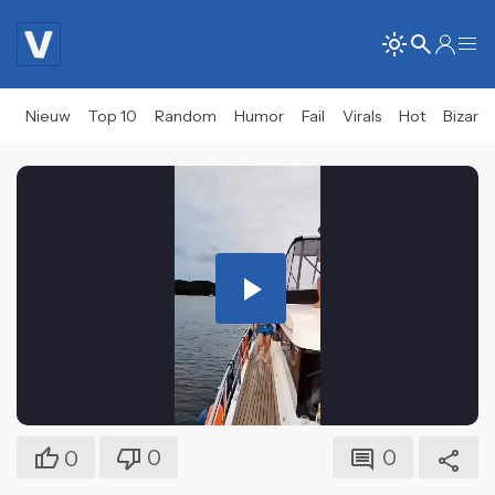
Nieuw
Top 10
Random
Humor
Fail
Virals
Hot
Bizar
Play
Video
0
0
0