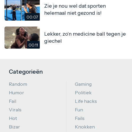
Zie je nou wel dat sporten
helemaal niet gezond is!
00:07
Lekker, zo'n medicine ball tegen je
giechel
00:11
Categorieën
Random
Gaming
Humor
Politiek
Fail
Life hacks
Virals
Fun
Hot
Fails
Bizar
Knokken