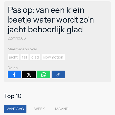
Pas op: van een klein
beetje water wordt zo'n
jacht behoorlijk glad
22/11 10:08
Meer video's over
jacht
fail
glad
slowmotion
Delen
Top 10
VANDAAG
WEEK
MAAND