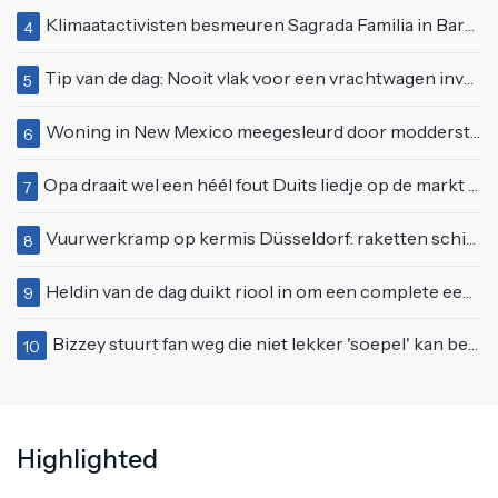
Klimaatactivisten besmeuren Sagrada Familia in Barcelona met lading verf
4
Tip van de dag: Nooit vlak voor een vrachtwagen invoegen
5
Woning in New Mexico meegesleurd door modderstroom
6
Opa draait wel een héél fout Duits liedje op de markt van Emmen
7
Vuurwerkramp op kermis Düsseldorf: raketten schieten het publiek in
8
Heldin van de dag duikt riool in om een complete eendenfamilie te redden
9
Bizzey stuurt fan weg die niet lekker 'soepel' kan bewegen op podium
10
Highlighted