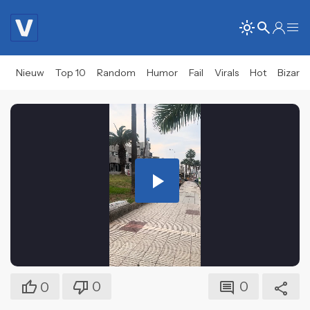
Nieuw
Top 10
Random
Humor
Fail
Virals
Hot
Bizar
Play
Video
0
0
0