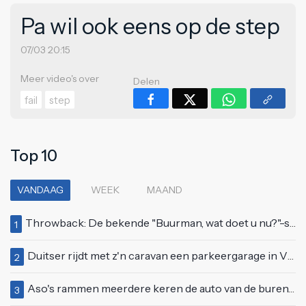
Pa wil ook eens op de step
07/03 20:15
Meer video's over
Delen
fail
step
Top 10
VANDAAG
WEEK
MAAND
Throwback: De bekende "Buurman, wat doet u nu?"-scène uit Flodder met Tatjana Šimić
1
Duitser rijdt met z'n caravan een parkeergarage in Vlissingen binnen
2
Aso's rammen meerdere keren de auto van de buren, maar doen alsof er niets gebeurd is
3