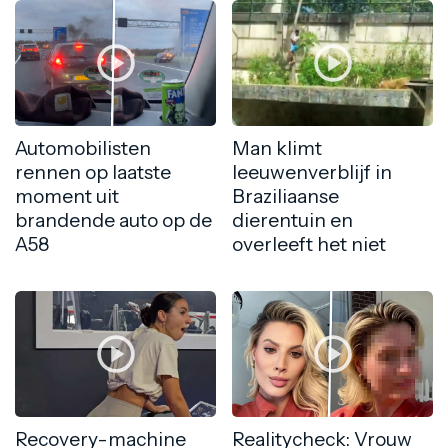
Automobilisten
Man klimt
rennen op laatste
leeuwenverblijf in
moment uit
Braziliaanse
brandende auto op de
dierentuin en
A58
overleeft het niet
Recovery-machine
Realitycheck: Vrouw