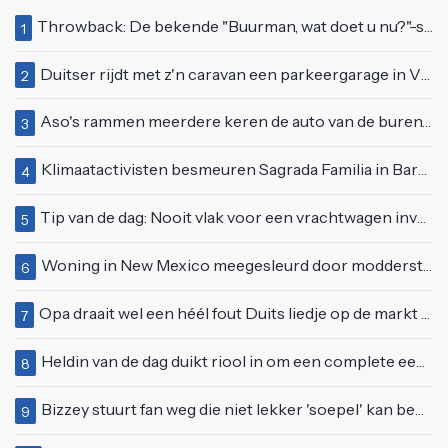
Throwback: De bekende "Buurman, wat doet u nu?"-scène uit Flodder met Tatjana Šimić
1
Duitser rijdt met z'n caravan een parkeergarage in Vlissingen binnen
2
Aso's rammen meerdere keren de auto van de buren, maar doen alsof er niets gebeurd is
3
Klimaatactivisten besmeuren Sagrada Familia in Barcelona met lading verf
4
Tip van de dag: Nooit vlak voor een vrachtwagen invoegen
5
Woning in New Mexico meegesleurd door modderstroom
6
Opa draait wel een héél fout Duits liedje op de markt van Emmen
7
Heldin van de dag duikt riool in om een complete eendenfamilie te redden
8
Bizzey stuurt fan weg die niet lekker 'soepel' kan bewegen op podium
9