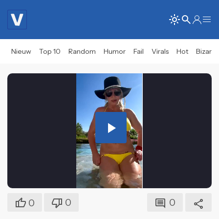
Nieuw
Top 10
Random
Humor
Fail
Virals
Hot
Bizar
Play
Video
0
0
0