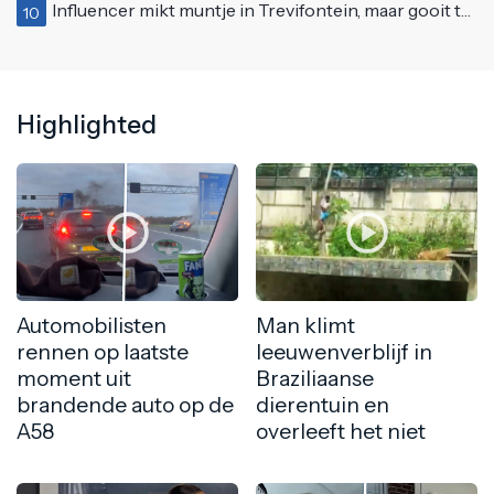
Influencer mikt muntje in Trevifontein, maar gooit toerist bijna knock-out
10
Highlighted
Automobilisten
Man klimt
rennen op laatste
leeuwenverblijf in
moment uit
Braziliaanse
brandende auto op de
dierentuin en
A58
overleeft het niet