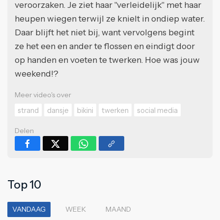
veroorzaken. Je ziet haar "verleidelijk" met haar
heupen wiegen terwijl ze knielt in ondiep water.
Daar blijft het niet bij, want vervolgens begint
ze het een en ander te flossen en eindigt door
op handen en voeten te twerken. Hoe was jouw
weekend!?
Meer video's over
strand
dansje
bikini
twerken
social media
Delen
Top 10
VANDAAG
WEEK
MAAND