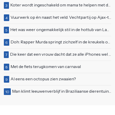
Koter wordt ingeschakeld om mama te helpen met de perfecte vakantiefoto te maken
3
Vuurwerk op én naast het veld: Vechtpartij op Ajax-tribune tussen supporters en stewards
4
Het was weer ongemakkelijk stil in de hottub van Lang Leve de Liefde
5
Doh: Rapper Murda springt zichzelf in de kreukels op het Moonstar Festival
6
Die keer dat een vrouw dacht dat ze alle iPhones wel op kon kopen
7
Met de fiets terugkomen van carnaval
8
Al eens een octopus zien zwaaien?
9
Man klimt leeuwenverblijf in Braziliaanse dierentuin en overleeft het niet
10