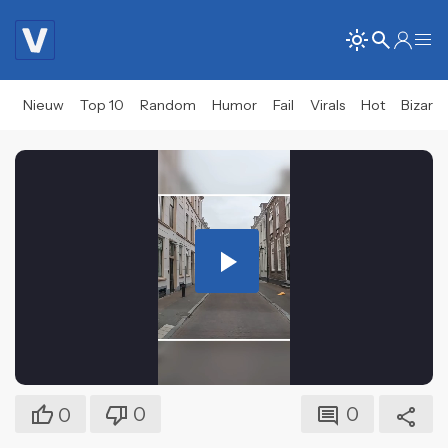
Nieuw
Top 10
Random
Humor
Fail
Virals
Hot
Bizar
Play
Video
0
0
0