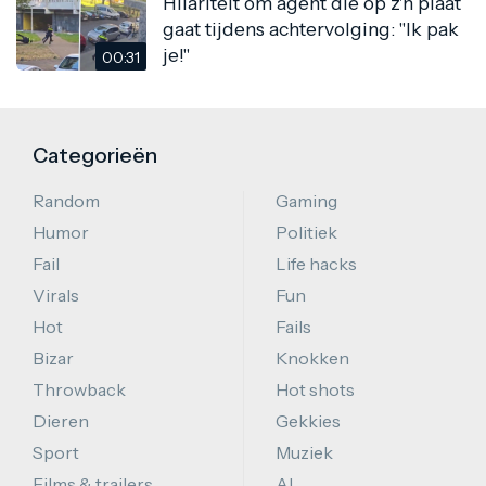
Hilariteit om agent die op z'n plaat
gaat tijdens achtervolging: "Ik pak
je!"
00:31
Categorieën
Random
Gaming
Humor
Politiek
Fail
Life hacks
Virals
Fun
Hot
Fails
Bizar
Knokken
Throwback
Hot shots
Dieren
Gekkies
Sport
Muziek
Films & trailers
AI