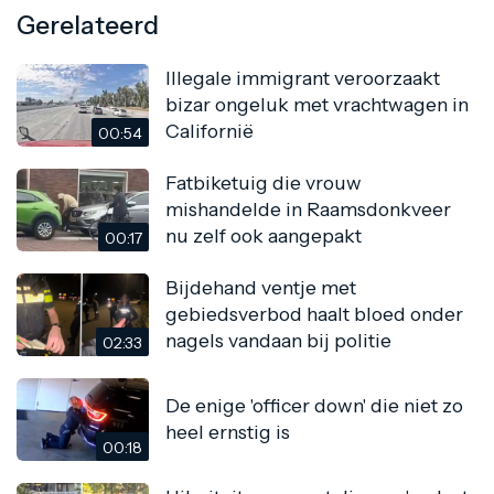
Gerelateerd
Illegale immigrant veroorzaakt
bizar ongeluk met vrachtwagen in
Californië
00:54
Fatbiketuig die vrouw
mishandelde in Raamsdonkveer
nu zelf ook aangepakt
00:17
Bijdehand ventje met
gebiedsverbod haalt bloed onder
nagels vandaan bij politie
02:33
De enige 'officer down' die niet zo
heel ernstig is
00:18