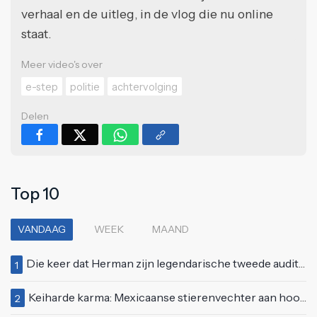
verhaal en de uitleg, in de vlog die nu online
staat.
Meer video's over
e-step
politie
achtervolging
Delen
Top 10
VANDAAG
WEEK
MAAND
Die keer dat Herman zijn legendarische tweede auditie bij Idols deed
1
Keiharde karma: Mexicaanse stierenvechter aan hoorn gespietst voor ogen van duizenden toeschouwers
2