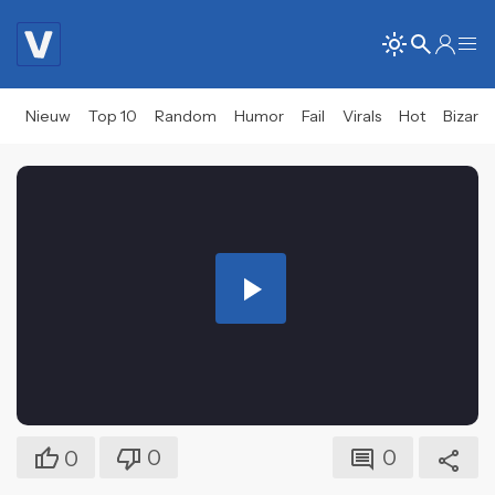
Nieuw
Top 10
Random
Humor
Fail
Virals
Hot
Bizar
Play
Video
0
0
0