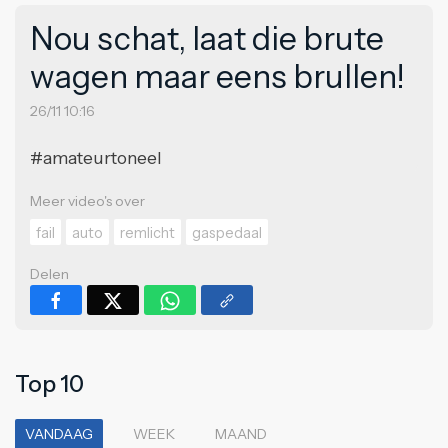
Nou schat, laat die brute
wagen maar eens brullen!
26/11 10:16
#amateurtoneel
Meer video's over
fail
auto
remlicht
gaspedaal
Delen
Top 10
VANDAAG
WEEK
MAAND