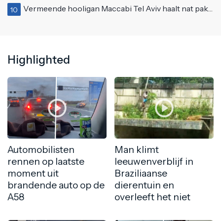
Vermeende hooligan Maccabi Tel Aviv haalt nat pak in Amsterdamse gracht
10
Highlighted
Automobilisten
Man klimt
rennen op laatste
leeuwenverblijf in
moment uit
Braziliaanse
brandende auto op de
dierentuin en
A58
overleeft het niet