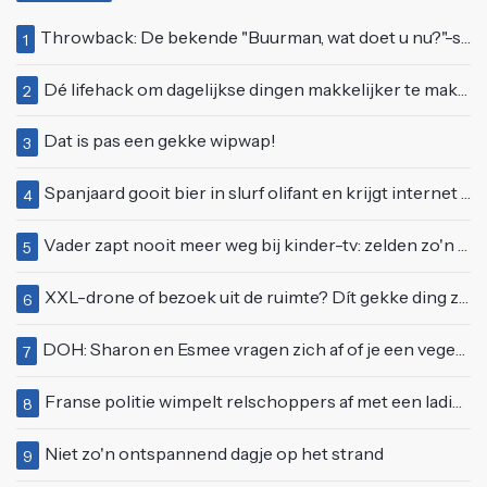
Throwback: De bekende "Buurman, wat doet u nu?"-scène uit Flodder met Tatjana Šimić
1
Dé lifehack om dagelijkse dingen makkelijker te maken
2
Dat is pas een gekke wipwap!
3
Spanjaard gooit bier in slurf olifant en krijgt internet over zich heen
4
Vader zapt nooit meer weg bij kinder-tv: zelden zo'n 'beweeglijke' kikker gezien
5
XXL-drone of bezoek uit de ruimte? Dít gekke ding zweeft boven Nederland
6
DOH: Sharon en Esmee vragen zich af of je een vegetariër bent als je kip eet
7
Franse politie wimpelt relschoppers af met een lading peperige eau de cologne
8
Niet zo'n ontspannend dagje op het strand
9