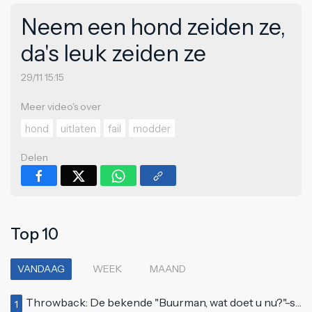
Neem een hond zeiden ze,
da's leuk zeiden ze
29/11 15:15
Meer video's over
hond
uitlaten
fail
modder
Delen
Top 10
VANDAAG
WEEK
MAAND
Throwback: De bekende "Buurman, wat doet u nu?"-scène uit Flodder met Tatjana Šimić
1