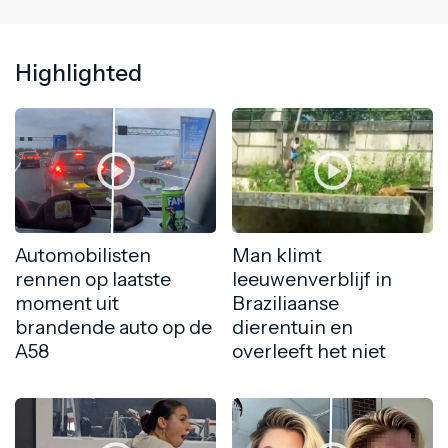
Highlighted
Automobilisten
Man klimt
rennen op laatste
leeuwenverblijf in
moment uit
Braziliaanse
brandende auto op de
dierentuin en
A58
overleeft het niet