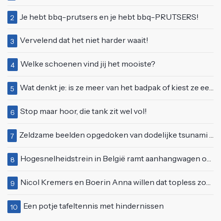
Je hebt bbq-prutsers en je hebt bbq-PRUTSERS!
2
Vervelend dat het niet harder waait!
3
Welke schoenen vind jij het mooiste?
4
Wat denkt je: is ze meer van het badpak of kiest ze eerder voor een bikini?
5
Stop maar hoor, die tank zit wel vol!
6
Zeldzame beelden opgedoken van dodelijke tsunami uit 2004
7
Hogesnelheidstrein in België ramt aanhangwagen op een spoorwegovergang in Doornik
8
Nicol Kremers en Boerin Anna willen dat topless zonnen geen taboe meer is
9
Een potje tafeltennis met hindernissen
10