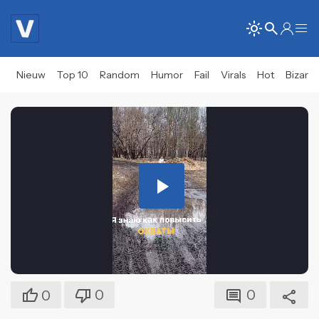
Nieuw
Top 10
Random
Humor
Fail
Virals
Hot
Bizar
Play
Video
0
0
0