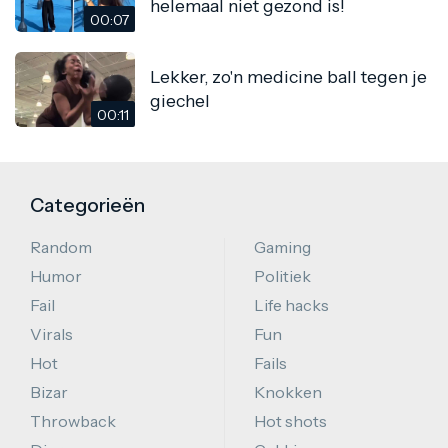
helemaal niet gezond is!
00:07
Lekker, zo'n medicine ball tegen je
giechel
00:11
Categorieën
Random
Gaming
Humor
Politiek
Fail
Life hacks
Virals
Fun
Hot
Fails
Bizar
Knokken
Throwback
Hot shots