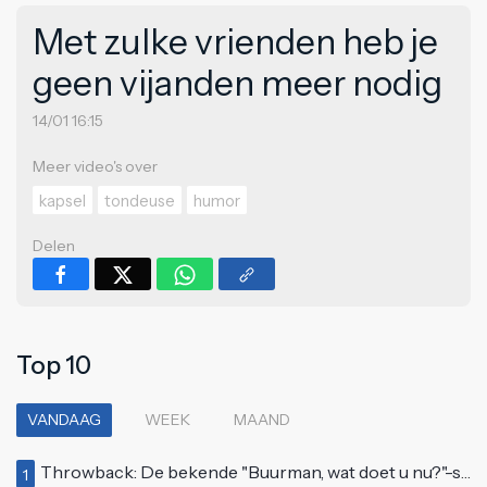
Met zulke vrienden heb je
geen vijanden meer nodig
14/01 16:15
Meer video's over
kapsel
tondeuse
humor
Delen
Top 10
VANDAAG
WEEK
MAAND
Throwback: De bekende "Buurman, wat doet u nu?"-scène uit Flodder met Tatjana Šimić
1