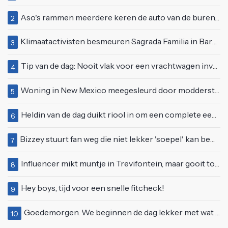
Aso's rammen meerdere keren de auto van de buren, maar doen alsof er niets gebeurd is
2
Klimaatactivisten besmeuren Sagrada Familia in Barcelona met lading verf
3
Tip van de dag: Nooit vlak voor een vrachtwagen invoegen
4
Woning in New Mexico meegesleurd door modderstroom
5
Heldin van de dag duikt riool in om een complete eendenfamilie te redden
6
Bizzey stuurt fan weg die niet lekker 'soepel' kan bewegen op podium
7
Influencer mikt muntje in Trevifontein, maar gooit toerist bijna knock-out
8
Hey boys, tijd voor een snelle fitcheck!
9
Goedemorgen. We beginnen de dag lekker met wat rek- en strekoefeningen
10