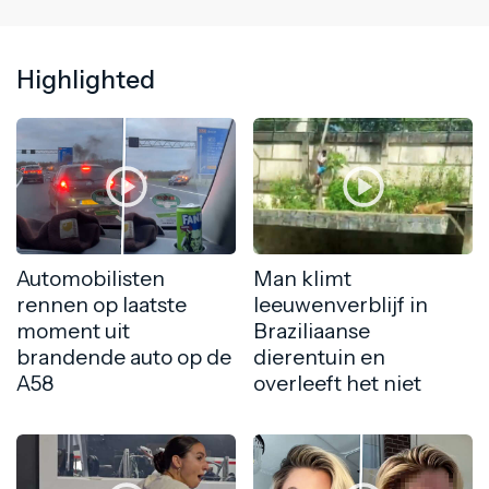
Highlighted
Automobilisten
Man klimt
rennen op laatste
leeuwenverblijf in
moment uit
Braziliaanse
brandende auto op de
dierentuin en
A58
overleeft het niet