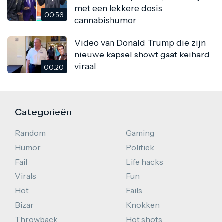
met een lekkere dosis
00:56
cannabishumor
Video van Donald Trump die zijn
nieuwe kapsel showt gaat keihard
viraal
00:20
Categorieën
Random
Gaming
Humor
Politiek
Fail
Life hacks
Virals
Fun
Hot
Fails
Bizar
Knokken
Throwback
Hot shots