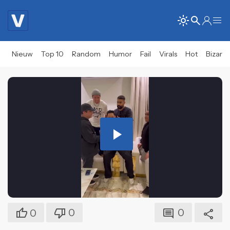
Nieuw
Top 10
Random
Humor
Fail
Virals
Hot
Bizar
Play
Video
0
0
0