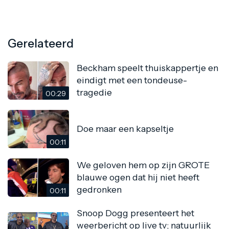
Gerelateerd
Beckham speelt thuiskappertje en
eindigt met een tondeuse-
tragedie
00:29
Doe maar een kapseltje
00:11
We geloven hem op zijn GROTE
blauwe ogen dat hij niet heeft
gedronken
00:11
Snoop Dogg presenteert het
weerbericht op live tv; natuurlijk