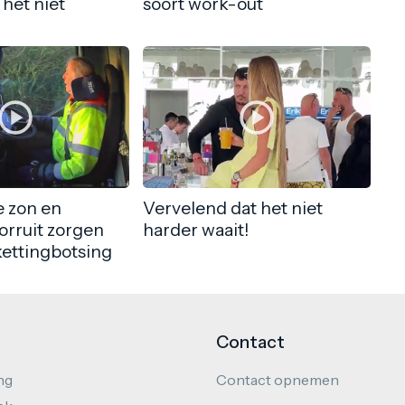
 het niet
soort work-out
 zon en
Vervelend dat het niet
orruit zorgen
harder waait!
kettingbotsing
Contact
ng
Contact opnemen