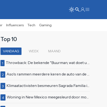
er
Influencers
Tech
Gaming
Top 10
VANDAAG
WEEK
MAAND
Throwback: De bekende "Buurman, wat doet u nu?"-scène uit Flodder met Tatjana Šimić
1
Aso's rammen meerdere keren de auto van de buren, maar doen alsof er niets gebeurd is
2
Klimaatactivisten besmeuren Sagrada Familia in Barcelona met lading verf
3
Woning in New Mexico meegesleurd door modderstroom
4