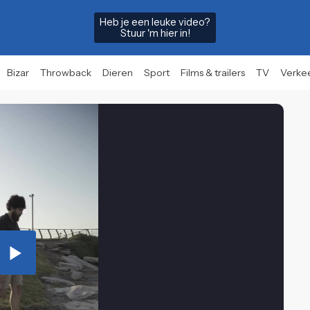
Heb je een leuke video?
Stuur 'm hier in!
Bizar
Throwback
Dieren
Sport
Films & trailers
TV
Verke
Play
Video