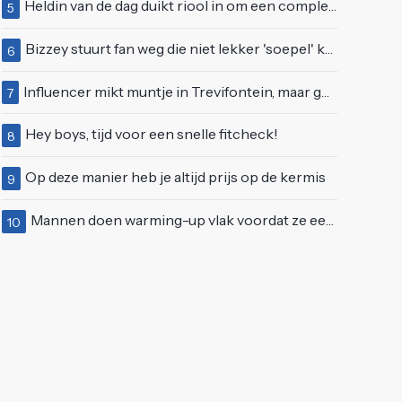
Heldin van de dag duikt riool in om een complete eendenfamilie te redden
5
Bizzey stuurt fan weg die niet lekker 'soepel' kan bewegen op podium
6
Influencer mikt muntje in Trevifontein, maar gooit toerist bijna knock-out
7
Hey boys, tijd voor een snelle fitcheck!
8
Op deze manier heb je altijd prijs op de kermis
9
Mannen doen warming-up vlak voordat ze een juwelierszaak in Rhenen overvallen
10