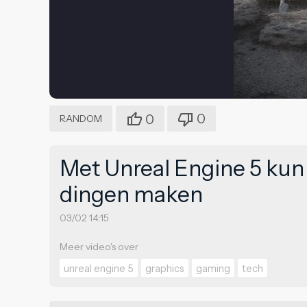
0
0
RANDOM
Met Unreal Engine 5 kun 
dingen maken
03/02 14:15
Meer video's over
unreal engine 5
graphics
gaming
tech