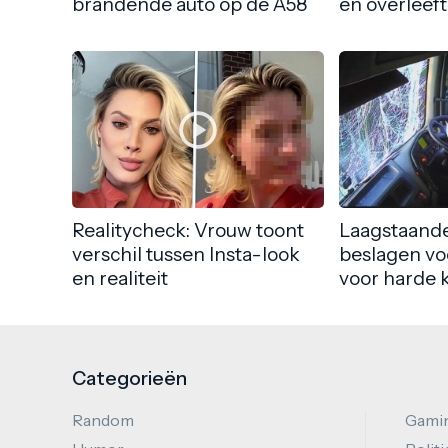
brandende auto op de A58
en overleeft
Realitycheck: Vrouw toont
Laagstaande
verschil tussen Insta-look
beslagen vo
en realiteit
voor harde 
Categorieën
Random
Gami