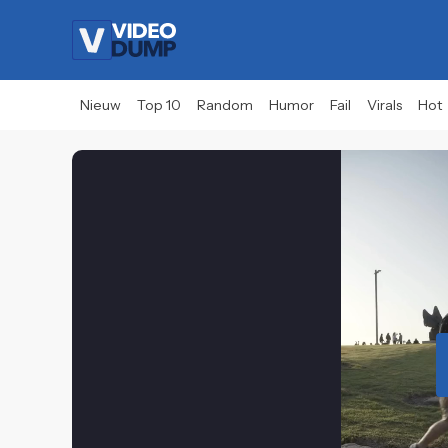
Nieuw
Top 10
Random
Humor
Fail
Virals
Hot