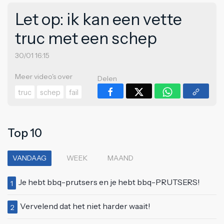
Let op: ik kan een vette
truc met een schep
30/01 16:15
Meer video's over
Delen
truc
schep
fail
Top 10
VANDAAG
WEEK
MAAND
Je hebt bbq-prutsers en je hebt bbq-PRUTSERS!
1
Vervelend dat het niet harder waait!
2