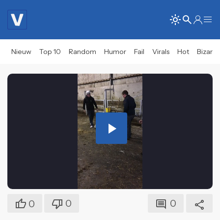
Nieuw
Top 10
Random
Humor
Fail
Virals
Hot
Bizar
Play
Video
0
0
0