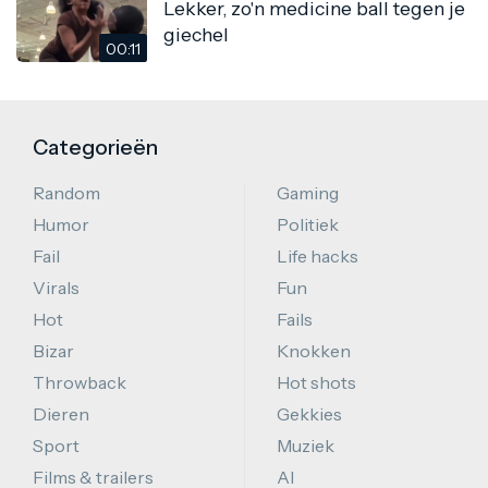
Lekker, zo'n medicine ball tegen je
giechel
00:11
Categorieën
Random
Gaming
Humor
Politiek
Fail
Life hacks
Virals
Fun
Hot
Fails
Bizar
Knokken
Throwback
Hot shots
Dieren
Gekkies
Sport
Muziek
Films & trailers
AI