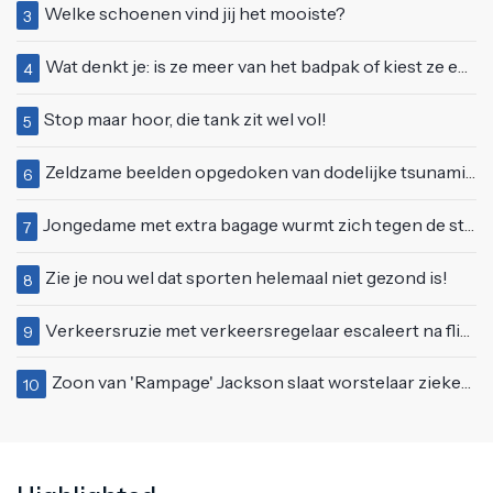
Welke schoenen vind jij het mooiste?
3
Wat denkt je: is ze meer van het badpak of kiest ze eerder voor een bikini?
4
Stop maar hoor, die tank zit wel vol!
5
Zeldzame beelden opgedoken van dodelijke tsunami uit 2004
6
Jongedame met extra bagage wurmt zich tegen de stroom van de roltrap
7
Zie je nou wel dat sporten helemaal niet gezond is!
8
Verkeersruzie met verkeersregelaar escaleert na flinke klap met pion
9
Zoon van 'Rampage' Jackson slaat worstelaar ziekenhuis in tijdens liveshow in LA
10