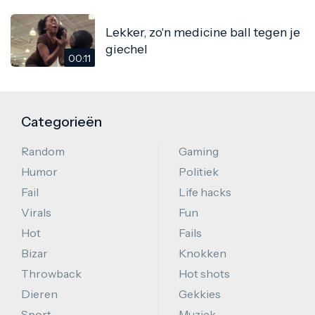
Lekker, zo'n medicine ball tegen je
giechel
00:11
Categorieën
Random
Gaming
Humor
Politiek
Fail
Life hacks
Virals
Fun
Hot
Fails
Bizar
Knokken
Throwback
Hot shots
Dieren
Gekkies
Sport
Muziek