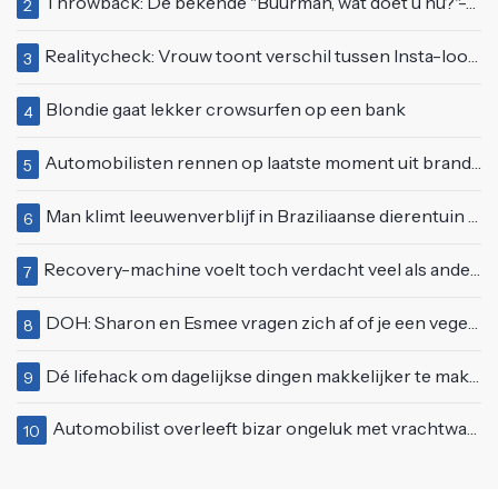
Throwback: De bekende "Buurman, wat doet u nu?"-scène uit Flodder met Tatjana Šimić
2
Realitycheck: Vrouw toont verschil tussen Insta-look en realiteit
3
Blondie gaat lekker crowsurfen op een bank
4
Automobilisten rennen op laatste moment uit brandende auto op de A58
5
Man klimt leeuwenverblijf in Braziliaanse dierentuin en overleeft het niet
6
Recovery-machine voelt toch verdacht veel als ander soort work-out
7
DOH: Sharon en Esmee vragen zich af of je een vegetariër bent als je kip eet
8
Dé lifehack om dagelijkse dingen makkelijker te maken
9
Automobilist overleeft bizar ongeluk met vrachtwagen
10