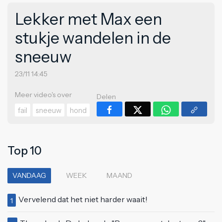
Lekker met Max een
stukje wandelen in de
sneeuw
23/11 14:45
Meer video's over
Delen
fail
sneeuw
hond
Top 10
VANDAAG
WEEK
MAAND
Vervelend dat het niet harder waait!
1