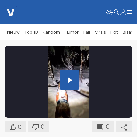
Nieuw
Top 10
Random
Humor
Fail
Virals
Hot
Bizar
Play
Video
0
0
0