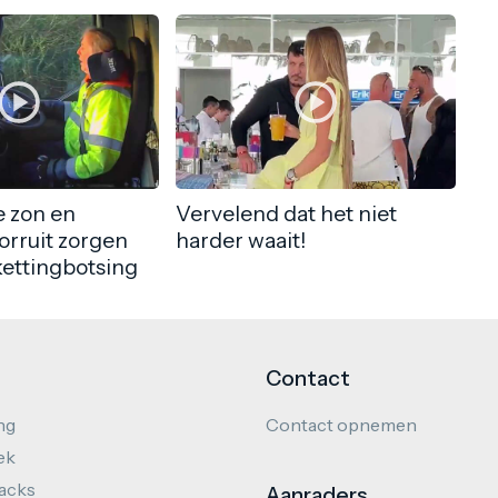
 zon en
Vervelend dat het niet
orruit zorgen
harder waait!
kettingbotsing
Contact
ng
Contact opnemen
ek
hacks
Aanraders