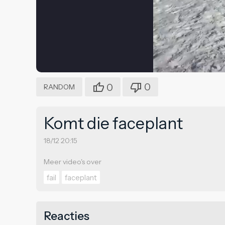
0
0
RANDOM
Komt die faceplant
18/12 20:15
Meer video's over
fail
faceplant
Reacties