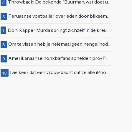
Throwback: De bekende "Buurman, wat doet u nu?"-scène uit Flodder met Tatjana Šimić
5
Peruaanse voetballer overleden door blikseminslag tijdens wedstrijd, vijf anderen gewond
6
Doh: Rapper Murda springt zichzelf in de kreukels op het Moonstar Festival
7
Om te vissen heb je helemaal geen hengel nodig
8
Amerikanaanse honkbalfans schelden pro-Palestijnse demonstranten uit
9
Die keer dat een vrouw dacht dat ze alle iPhones wel op kon kopen
10