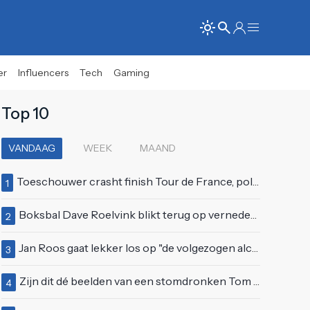
er
Influencers
Tech
Gaming
Top 10
VANDAAG
WEEK
MAAND
Toeschouwer crasht finish Tour de France, politie deelt bodycheck uit
1
Boksbal Dave Roelvink blikt terug op vernedering na z'n gevecht met Melvin Manhoef
2
Jan Roos gaat lekker los op "de volgezogen alcoholspons" Robert Jensen
3
Zijn dit dé beelden van een stomdronken Tom Waes vlak voordat hij in z'n auto stapte?
4