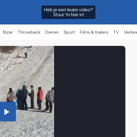
Heb je een leuke video?
Stuur 'm hier in!
Bizar
Throwback
Dieren
Sport
Films & trailers
TV
Verke
Play
Video