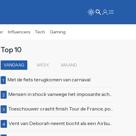
er
Influencers
Tech
Gaming
Top 10
VANDAAG
WEEK
MAAND
Met de fiets terugkomen van carnaval
1
Mensen in shock vanwege het imposante achterwerk van Nelly Furtado
2
Toeschouwer crasht finish Tour de France, politie deelt bodycheck uit
3
Vent van Deborah neemt bocht als een Airbus A380 en klapt vol op tegenligger
4