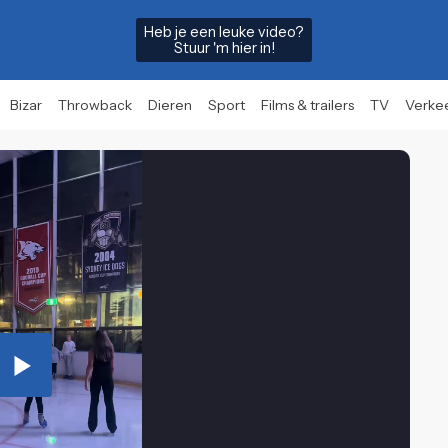
Heb je een leuke video?
Stuur 'm hier in!
Bizar
Throwback
Dieren
Sport
Films & trailers
TV
Verke
Play
Video