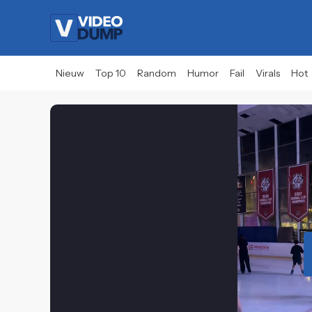
Nieuw
Top 10
Random
Humor
Fail
Virals
Hot