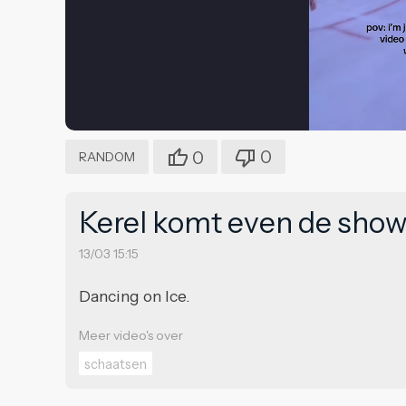
0
0
RANDOM
Kerel komt even de show 
13/03 15:15
Dancing on Ice.
Meer video's over
schaatsen