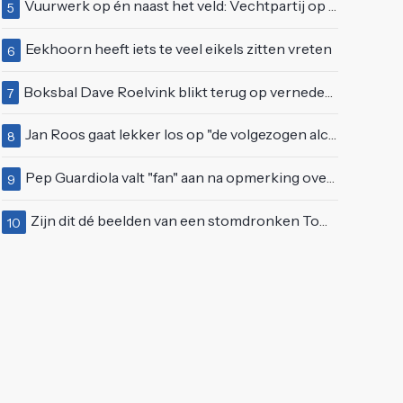
Vuurwerk op én naast het veld: Vechtpartij op Ajax-tribune tussen supporters en stewards
5
Eekhoorn heeft iets te veel eikels zitten vreten
6
Boksbal Dave Roelvink blikt terug op vernedering na z'n gevecht met Melvin Manhoef
7
Jan Roos gaat lekker los op "de volgezogen alcoholspons" Robert Jensen
8
Pep Guardiola valt "fan" aan na opmerking over verloren wedstrijd tegen Manchester United
9
Zijn dit dé beelden van een stomdronken Tom Waes vlak voordat hij in z'n auto stapte?
10