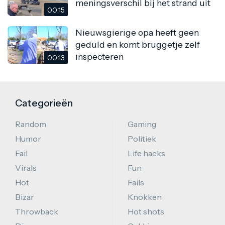
meningsverschil bij het strand uit
00:15
Nieuwsgierige opa heeft geen
geduld en komt bruggetje zelf
inspecteren
00:13
Categorieën
Random
Gaming
Humor
Politiek
Fail
Life hacks
Virals
Fun
Hot
Fails
Bizar
Knokken
Throwback
Hot shots