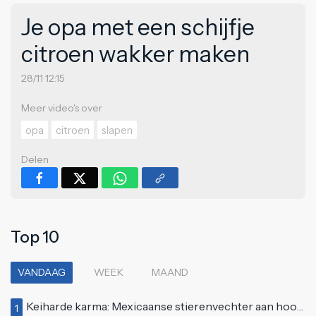
Je opa met een schijfje
citroen wakker maken
28/11 12:15
Meer video's over
opa
citroen
slapen
Delen
Top 10
VANDAAG
WEEK
MAAND
Keiharde karma: Mexicaanse stierenvechter aan hoorn gespietst voor ogen van duizenden toeschouwers
1