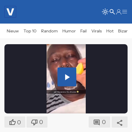
Nieuw
Top 10
Random
Humor
Fail
Virals
Hot
Bizar
Play
Video
0
0
0