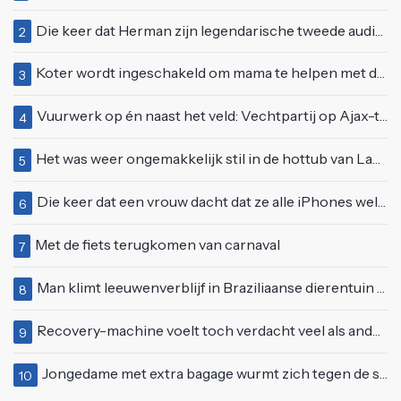
Die keer dat Herman zijn legendarische tweede auditie bij Idols deed
2
Koter wordt ingeschakeld om mama te helpen met de perfecte vakantiefoto te maken
3
Vuurwerk op én naast het veld: Vechtpartij op Ajax-tribune tussen supporters en stewards
4
Het was weer ongemakkelijk stil in de hottub van Lang Leve de Liefde
5
Die keer dat een vrouw dacht dat ze alle iPhones wel op kon kopen
6
Met de fiets terugkomen van carnaval
7
Man klimt leeuwenverblijf in Braziliaanse dierentuin en overleeft het niet
8
Recovery-machine voelt toch verdacht veel als ander soort work-out
9
Jongedame met extra bagage wurmt zich tegen de stroom van de roltrap
10