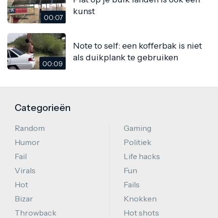
kunst
00:07
Note to self: een kofferbak is niet
als duikplank te gebruiken
00:09
Categorieën
Random
Gaming
Humor
Politiek
Fail
Life hacks
Virals
Fun
Hot
Fails
Bizar
Knokken
Throwback
Hot shots