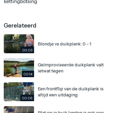
kettingbotsing
Gerelateerd
Blondje vs duikplank: 0 - 1
00:03
Geïmproviseerde duikplank valt
ietwat tegen
00:14
Een frontflip van de duikplank is
altijd een uitdaging
00:06
Plat op je buik landen is ook een