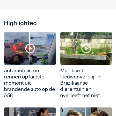
Highlighted
Automobilisten
Man klimt
rennen op laatste
leeuwenverblijf in
moment uit
Braziliaanse
brandende auto op de
dierentuin en
A58
overleeft het niet