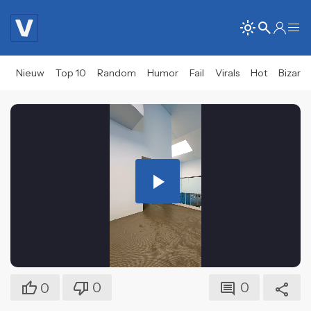
Nieuw
Top 10
Random
Humor
Fail
Virals
Hot
Bizar
Play
Video
0
0
0