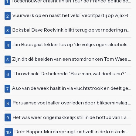
Toeschouwer crasht finish Tour de France, politie deelt bodycheck uit
1
Vuurwerk op én naast het veld: Vechtpartij op Ajax-tribune tussen supporters en stewards
2
Boksbal Dave Roelvink blikt terug op vernedering na z'n gevecht met Melvin Manhoef
3
Jan Roos gaat lekker los op "de volgezogen alcoholspons" Robert Jensen
4
Zijn dit dé beelden van een stomdronken Tom Waes vlak voordat hij in z'n auto stapte?
5
Throwback: De bekende "Buurman, wat doet u nu?"-scène uit Flodder met Tatjana Šimić
6
Aso van de week haalt in via vluchtstrook en deelt gevaarlijke brake check uit
7
Peruaanse voetballer overleden door blikseminslag tijdens wedstrijd, vijf anderen gewond
8
Het was weer ongemakkelijk stil in de hottub van Lang Leve de Liefde
9
Doh: Rapper Murda springt zichzelf in de kreukels op het Moonstar Festival
10