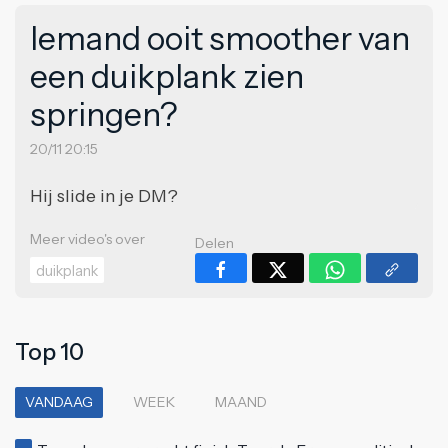
Iemand ooit smoother van
een duikplank zien
springen?
20/11 20:15
Hij slide in je DM?
Meer video's over
Delen
duikplank
Top 10
VANDAAG
WEEK
MAAND