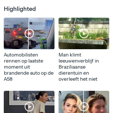
Highlighted
Automobilisten
Man klimt
rennen op laatste
leeuwenverblijf in
moment uit
Braziliaanse
brandende auto op de
dierentuin en
A58
overleeft het niet