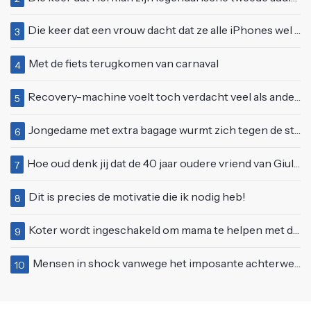
Die keer dat een vrouw dacht dat ze alle iPhones wel op kon kopen
3
Met de fiets terugkomen van carnaval
4
Recovery-machine voelt toch verdacht veel als ander soort work-out
5
Jongedame met extra bagage wurmt zich tegen de stroom van de roltrap
6
Hoe oud denk jij dat de 40 jaar oudere vriend van Giulia is geworden?
7
Dit is precies de motivatie die ik nodig heb!
8
Koter wordt ingeschakeld om mama te helpen met de perfecte vakantiefoto te maken
9
Mensen in shock vanwege het imposante achterwerk van Nelly Furtado
10