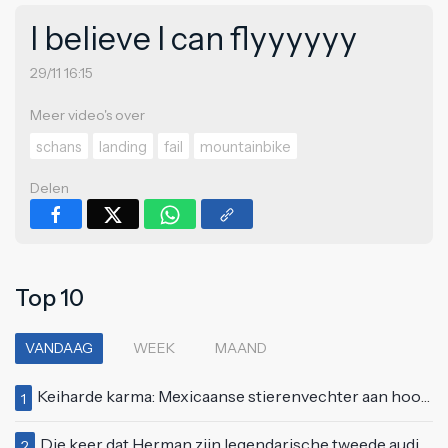
I believe I can flyyyyyy
29/11 16:15
Meer video's over
schans
landing
fail
mountainbike
Delen
Top 10
VANDAAG
WEEK
MAAND
Keiharde karma: Mexicaanse stierenvechter aan hoorn gespietst voor ogen van duizenden toeschouwers
1
Die keer dat Herman zijn legendarische tweede auditie bij Idols deed
2