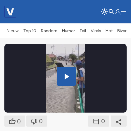
Nieuw
Top 10
Random
Humor
Fail
Virals
Hot
Bizar
Play
Video
0
0
0