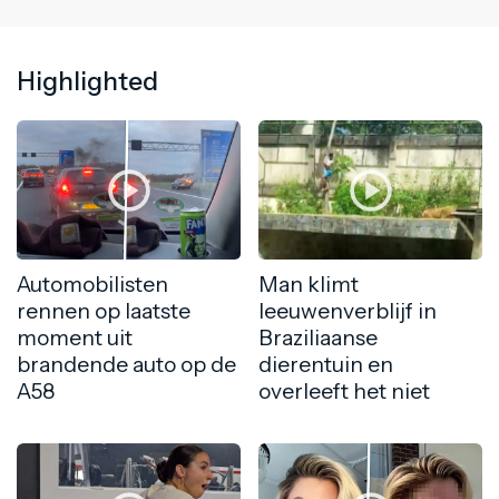
Highlighted
Automobilisten
Man klimt
rennen op laatste
leeuwenverblijf in
moment uit
Braziliaanse
brandende auto op de
dierentuin en
A58
overleeft het niet