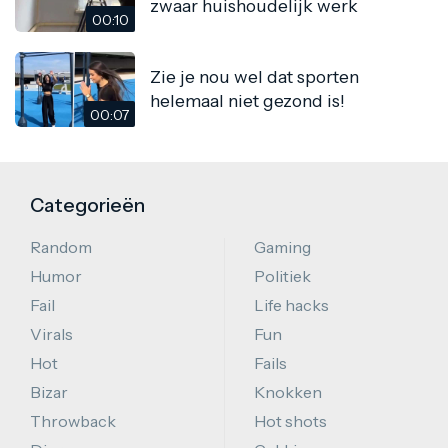
zwaar huishoudelijk werk
00:10
Zie je nou wel dat sporten
helemaal niet gezond is!
00:07
Categorieën
Random
Gaming
Humor
Politiek
Fail
Life hacks
Virals
Fun
Hot
Fails
Bizar
Knokken
Throwback
Hot shots