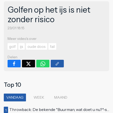
Golfen op het ijs is niet
zonder risico
23/01 18:15
Meer video's over
golf
ijs
oude doos
fail
Delen
Top 10
VANDAAG
WEEK
MAAND
Throwback: De bekende "Buurman, wat doet u nu?"-scène uit Flodder met Tatjana Šimić
1