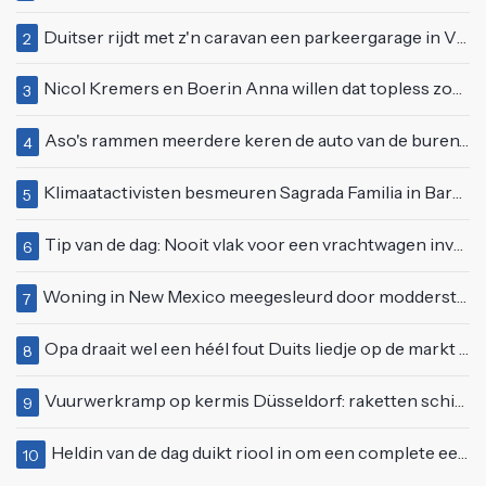
Duitser rijdt met z'n caravan een parkeergarage in Vlissingen binnen
2
Nicol Kremers en Boerin Anna willen dat topless zonnen geen taboe meer is
3
Aso's rammen meerdere keren de auto van de buren, maar doen alsof er niets gebeurd is
4
Klimaatactivisten besmeuren Sagrada Familia in Barcelona met lading verf
5
Tip van de dag: Nooit vlak voor een vrachtwagen invoegen
6
Woning in New Mexico meegesleurd door modderstroom
7
Opa draait wel een héél fout Duits liedje op de markt van Emmen
8
Vuurwerkramp op kermis Düsseldorf: raketten schieten het publiek in
9
Heldin van de dag duikt riool in om een complete eendenfamilie te redden
10