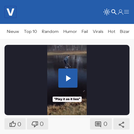
Nieuw
Top 10
Random
Humor
Fail
Virals
Hot
Bizar
Play
Video
0
0
0