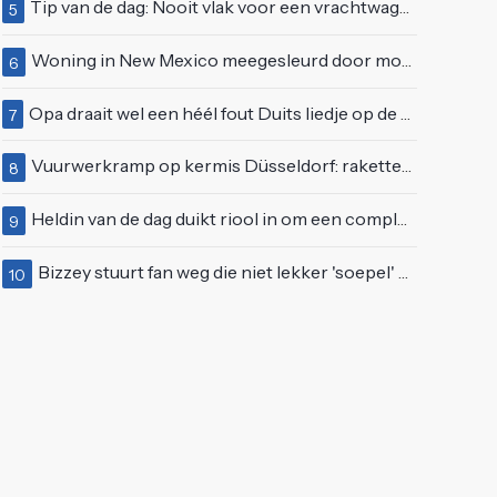
Tip van de dag: Nooit vlak voor een vrachtwagen invoegen
5
Woning in New Mexico meegesleurd door modderstroom
6
Opa draait wel een héél fout Duits liedje op de markt van Emmen
7
Vuurwerkramp op kermis Düsseldorf: raketten schieten het publiek in
8
Heldin van de dag duikt riool in om een complete eendenfamilie te redden
9
Bizzey stuurt fan weg die niet lekker 'soepel' kan bewegen op podium
10