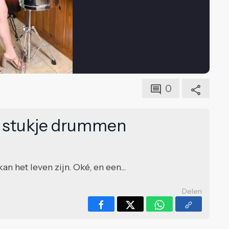
0
r stukje drummen
n het leven zijn. Oké, en een...
Delen