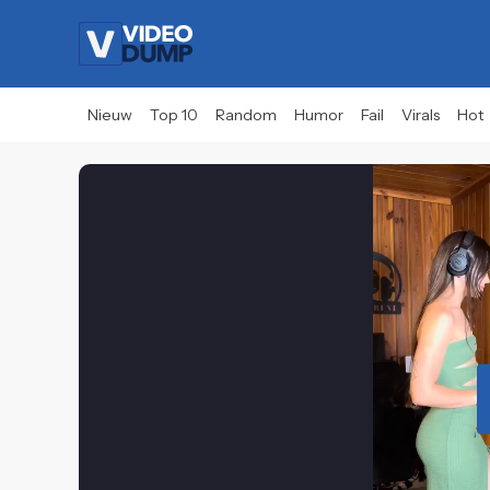
Nieuw
Top 10
Random
Humor
Fail
Virals
Hot