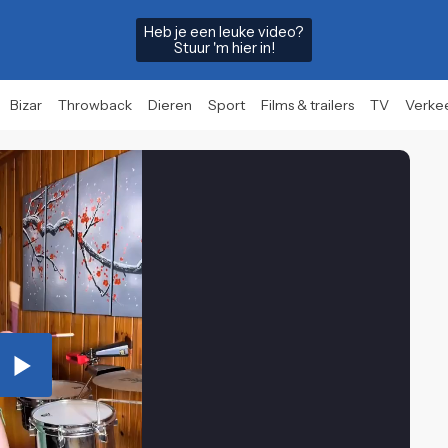
Heb je een leuke video?
Stuur 'm hier in!
Bizar
Throwback
Dieren
Sport
Films & trailers
TV
Verke
Play
Video