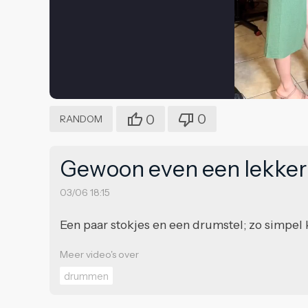
0
0
RANDOM
Gewoon even een lekke
03/06 18:15
Een paar stokjes en een drumstel; zo simpel ka
Meer video's over
drummen