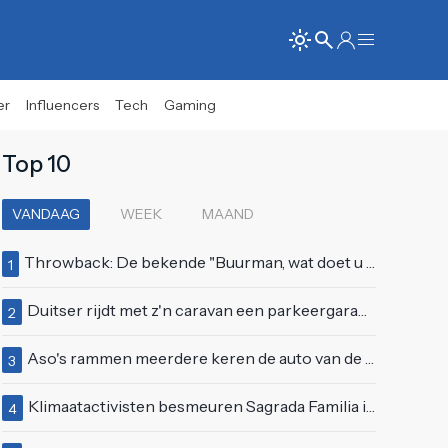
er
Influencers
Tech
Gaming
Top 10
VANDAAG
WEEK
MAAND
Throwback: De bekende "Buurman, wat doet u nu?"-scène uit Flodder met Tatjana Šimić
1
Duitser rijdt met z'n caravan een parkeergarage in Vlissingen binnen
2
Aso's rammen meerdere keren de auto van de buren, maar doen alsof er niets gebeurd is
3
Klimaatactivisten besmeuren Sagrada Familia in Barcelona met lading verf
4