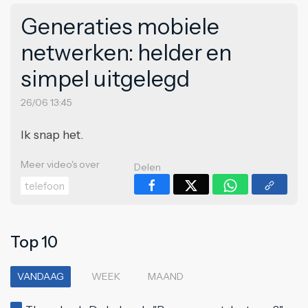
Generaties mobiele
netwerken: helder en
simpel uitgelegd
26/06 13:45
Ik snap het.
Meer video's over
Delen
telefoon
Top 10
VANDAAG
WEEK
MAAND