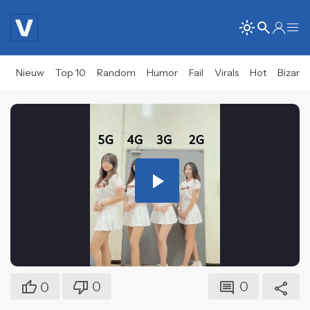
Nieuw
Top 10
Random
Humor
Fail
Virals
Hot
Bizar
Play
Video
0
0
0