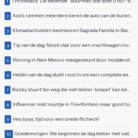
Throwback: De bekende "Buurman, wat doet u nu?"-scène uit Flodder met Tatjana Šimić
1
Aso's rammen meerdere keren de auto van de buren, maar doen alsof er niets gebeurd is
2
Klimaatactivisten besmeuren Sagrada Familia in Barcelona met lading verf
3
Tip van de dag: Nooit vlak voor een vrachtwagen invoegen
4
Woning in New Mexico meegesleurd door modderstroom
5
Heldin van de dag duikt riool in om een complete eendenfamilie te redden
6
Bizzey stuurt fan weg die niet lekker 'soepel' kan bewegen op podium
7
Influencer mikt muntje in Trevifontein, maar gooit toerist bijna knock-out
8
Hey boys, tijd voor een snelle fitcheck!
9
Goedemorgen. We beginnen de dag lekker met wat rek- en strekoefeningen
10