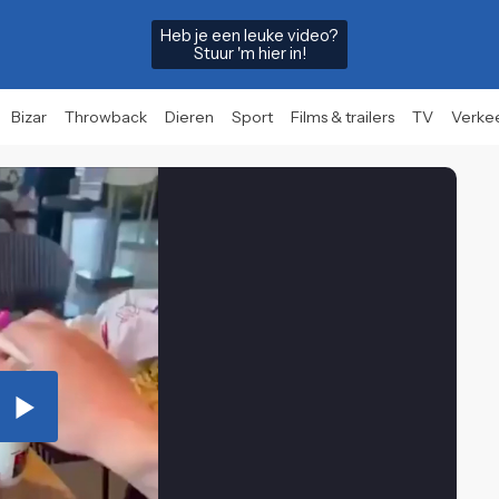
Heb je een leuke video?
Stuur 'm hier in!
Bizar
Throwback
Dieren
Sport
Films & trailers
TV
Verke
Play
Video