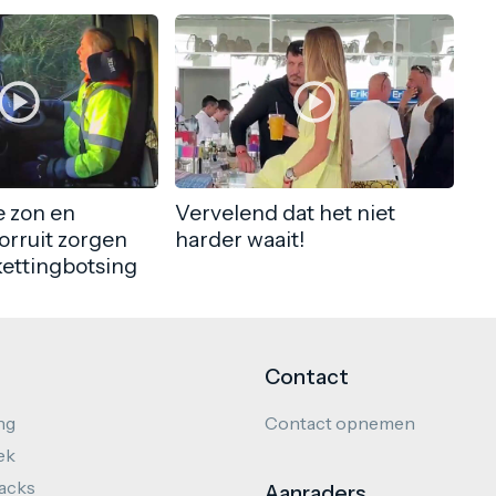
 zon en
Vervelend dat het niet
orruit zorgen
harder waait!
kettingbotsing
Contact
ng
Contact opnemen
ek
hacks
Aanraders