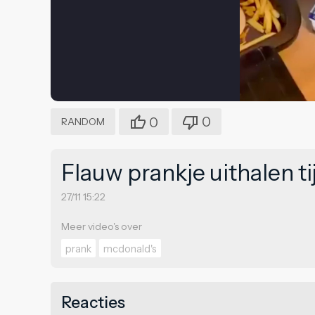
0
0
RANDOM
Flauw prankje uithalen t
27/11 15:22
Meer video's over
prank
mcdonald's
Reacties