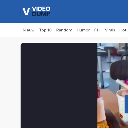
Nieuw
Top 10
Random
Humor
Fail
Virals
Hot