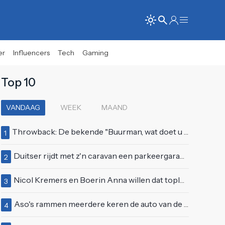
er
Influencers
Tech
Gaming
Top 10
VANDAAG
WEEK
MAAND
Throwback: De bekende "Buurman, wat doet u nu?"-scène uit Flodder met Tatjana Šimić
1
Duitser rijdt met z'n caravan een parkeergarage in Vlissingen binnen
2
Nicol Kremers en Boerin Anna willen dat topless zonnen geen taboe meer is
3
Aso's rammen meerdere keren de auto van de buren, maar doen alsof er niets gebeurd is
4