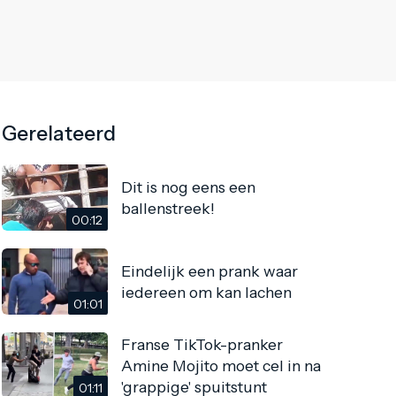
Gerelateerd
Dit is nog eens een
ballenstreek!
00:12
Eindelijk een prank waar
iedereen om kan lachen
01:01
Franse TikTok-pranker
Amine Mojito moet cel in na
'grappige' spuitstunt
01:11