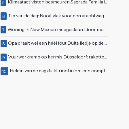
Klimaatactivisten besmeuren Sagrada Familia in Barcelona met lading verf
5
Tip van de dag: Nooit vlak voor een vrachtwagen invoegen
6
Woning in New Mexico meegesleurd door modderstroom
7
Opa draait wel een héél fout Duits liedje op de markt van Emmen
8
Vuurwerkramp op kermis Düsseldorf: raketten schieten het publiek in
9
Heldin van de dag duikt riool in om een complete eendenfamilie te redden
10