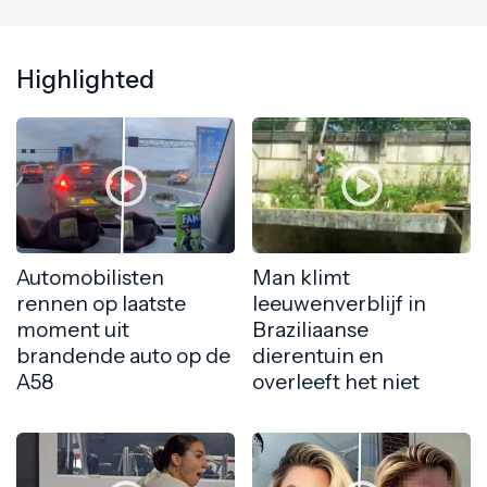
Highlighted
Automobilisten
Man klimt
rennen op laatste
leeuwenverblijf in
moment uit
Braziliaanse
brandende auto op de
dierentuin en
A58
overleeft het niet