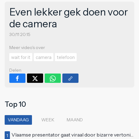
Even lekker gek doen voor
de camera
30/11 20:15
Meer video's over
wait for it
camera
telefoon
Delen
Top 10
VANDAAG
WEEK
MAAND
Vlaamse presentator gaat viraal door bizarre vertoning op live televisie: "Helemaal stijf van de bloem"
1