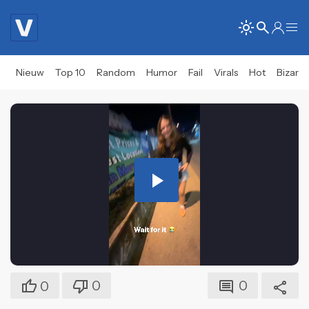
Nieuw
Top 10
Random
Humor
Fail
Virals
Hot
Bizar
Play
Video
0
0
0