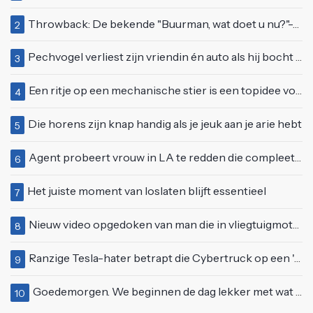
Throwback: De bekende "Buurman, wat doet u nu?"-scène uit Flodder met Tatjana Šimić
2
Pechvogel verliest zijn vriendin én auto als hij bocht te scherp neemt
3
Een ritje op een mechanische stier is een topidee voor een eerste date
4
Die horens zijn knap handig als je jeuk aan je arie hebt
5
Agent probeert vrouw in LA te redden die compleet van het padje is
6
Het juiste moment van loslaten blijft essentieel
7
Nieuw video opgedoken van man die in vliegtuigmotor springt op vliegveld Milaan
8
Ranzige Tesla-hater betrapt die Cybertruck op een 'speciale bruine coating' trakteert
9
Goedemorgen. We beginnen de dag lekker met wat rek- en strekoefeningen
10