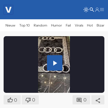
Nieuw
Top 10
Random
Humor
Fail
Virals
Hot
Bizar
Play
Video
0
0
0