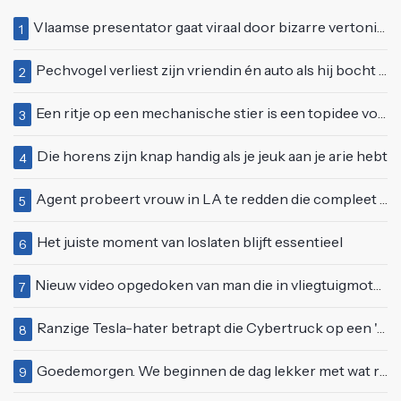
Vlaamse presentator gaat viraal door bizarre vertoning op live televisie: "Helemaal stijf van de bloem"
1
Pechvogel verliest zijn vriendin én auto als hij bocht te scherp neemt
2
Een ritje op een mechanische stier is een topidee voor een eerste date
3
Die horens zijn knap handig als je jeuk aan je arie hebt
4
Agent probeert vrouw in LA te redden die compleet van het padje is
5
Het juiste moment van loslaten blijft essentieel
6
Nieuw video opgedoken van man die in vliegtuigmotor springt op vliegveld Milaan
7
Ranzige Tesla-hater betrapt die Cybertruck op een 'speciale bruine coating' trakteert
8
Goedemorgen. We beginnen de dag lekker met wat rek- en strekoefeningen
9