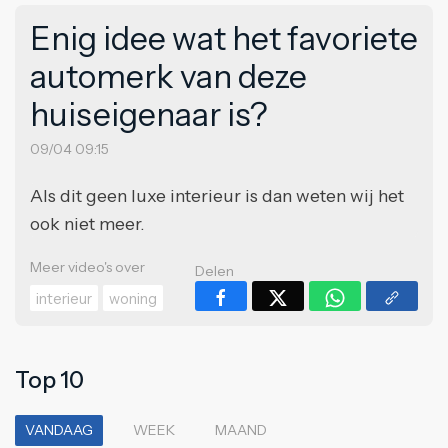
Enig idee wat het favoriete
automerk van deze
huiseigenaar is?
09/04 09:15
Als dit geen luxe interieur is dan weten wij het
ook niet meer.
Meer video's over
Delen
interieur
woning
Top 10
VANDAAG
WEEK
MAAND