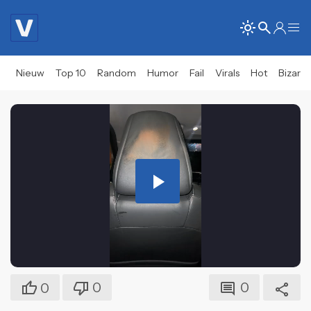
Nieuw
Top 10
Random
Humor
Fail
Virals
Hot
Bizar
Play
Video
0
0
0