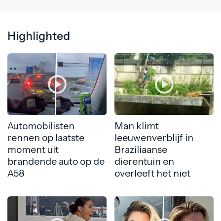
Highlighted
Automobilisten
Man klimt
rennen op laatste
leeuwenverblijf in
moment uit
Braziliaanse
brandende auto op de
dierentuin en
A58
overleeft het niet