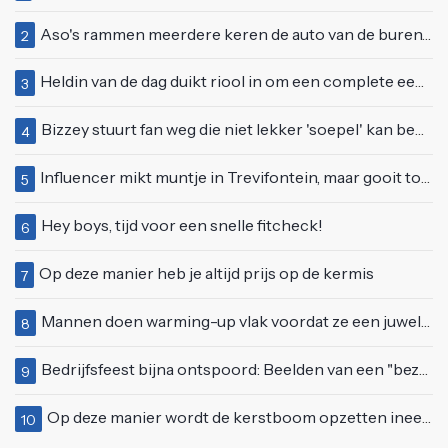
Aso's rammen meerdere keren de auto van de buren, maar doen alsof er niets gebeurd is
2
Heldin van de dag duikt riool in om een complete eendenfamilie te redden
3
Bizzey stuurt fan weg die niet lekker 'soepel' kan bewegen op podium
4
Influencer mikt muntje in Trevifontein, maar gooit toerist bijna knock-out
5
Hey boys, tijd voor een snelle fitcheck!
6
Op deze manier heb je altijd prijs op de kermis
7
Mannen doen warming-up vlak voordat ze een juwelierszaak in Rhenen overvallen
8
Bedrijfsfeest bijna ontspoord: Beelden van een "bezopen Tino Martin" gaan viraal
9
Op deze manier wordt de kerstboom opzetten ineens een stuk leuker
10