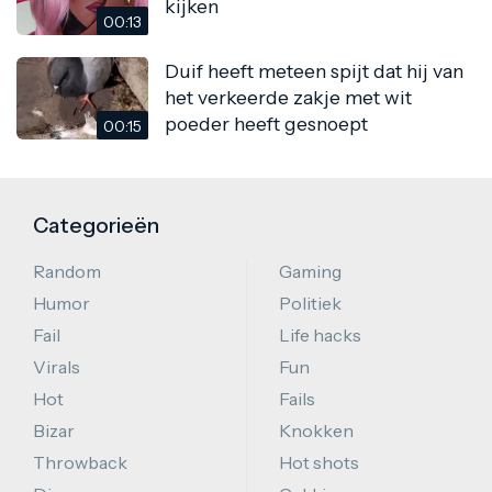
kijken
00:13
Duif heeft meteen spijt dat hij van
het verkeerde zakje met wit
poeder heeft gesnoept
00:15
Categorieën
Random
Gaming
Humor
Politiek
Fail
Life hacks
Virals
Fun
Hot
Fails
Bizar
Knokken
Throwback
Hot shots