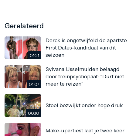
Gerelateerd
Derck is ongetwijfeld de apartste
First Dates-kandidaat van dit
seizoen
01:21
Sylvana IJsselmuiden belaagd
door treinpsychopaat: “Durf niet
meer te reizen”
01:07
Stoel bezwijkt onder hoge druk
00:10
Make-upartiest laat je twee keer