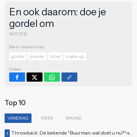
En ook daarom: doe je
gordel om
19/11 12:15
Meer video's over
gordel
poeder
stoel
make-up
Delen
Top 10
VANDAAG
WEEK
MAAND
Throwback: De bekende "Buurman, wat doet u nu?"-scène uit Flodder met Tatjana Šimić
1