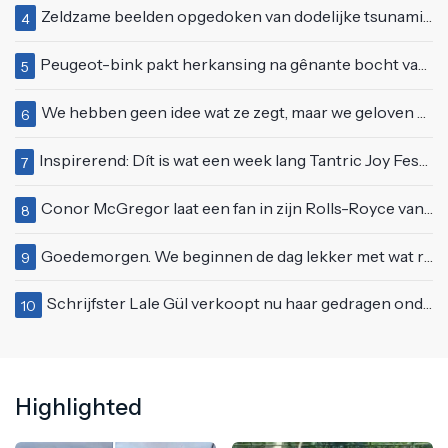
Zeldzame beelden opgedoken van dodelijke tsunami uit 2004
4
Peugeot-bink pakt herkansing na gênante bocht van 180 graden bij verkeerslicht
5
We hebben geen idee wat ze zegt, maar we geloven haar helemaal!
6
Inspirerend: Dít is wat een week lang Tantric Joy Festival met je doet
7
Conor McGregor laat een fan in zijn Rolls-Royce van $600.000
8
Goedemorgen. We beginnen de dag lekker met wat rek- en strekoefeningen
9
Schrijfster Lale Gül verkoopt nu haar gedragen onderkledij voor een bizar bedrag
10
Highlighted