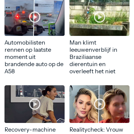
Automobilisten
Man klimt
rennen op laatste
leeuwenverblijf in
moment uit
Braziliaanse
brandende auto op de
dierentuin en
A58
overleeft het niet
Recovery-machine
Realitycheck: Vrouw