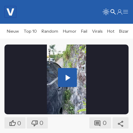
Nieuw
Top 10
Random
Humor
Fail
Virals
Hot
Bizar
Play
Video
0
0
0