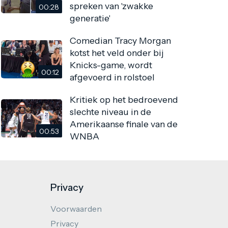
spreken van 'zwakke
00:28
generatie'
Comedian Tracy Morgan
kotst het veld onder bij
Knicks-game, wordt
00:12
afgevoerd in rolstoel
Kritiek op het bedroevend
slechte niveau in de
Amerikaanse finale van de
00:53
WNBA
Privacy
Voorwaarden
Privacy