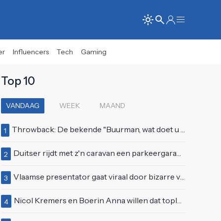
er
Influencers
Tech
Gaming
Top 10
VANDAAG
WEEK
MAAND
Throwback: De bekende "Buurman, wat doet u nu?"-scène uit Flodder met Tatjana Šimić
1
Duitser rijdt met z'n caravan een parkeergarage in Vlissingen binnen
2
Vlaamse presentator gaat viraal door bizarre vertoning op live televisie: "Helemaal stijf van de bloem"
3
Nicol Kremers en Boerin Anna willen dat topless zonnen geen taboe meer is
4