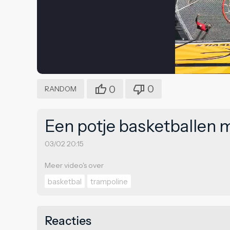
0
0
RANDOM
Een potje basketballen m
03/02 20:15
Meer video's over
basketbal
trampoline
Reacties