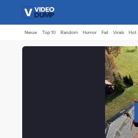
Nieuw
Top 10
Random
Humor
Fail
Virals
Hot