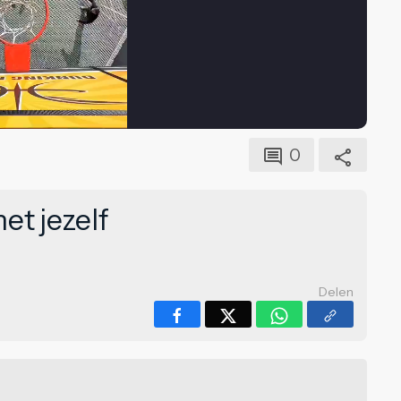
0
et jezelf
Delen