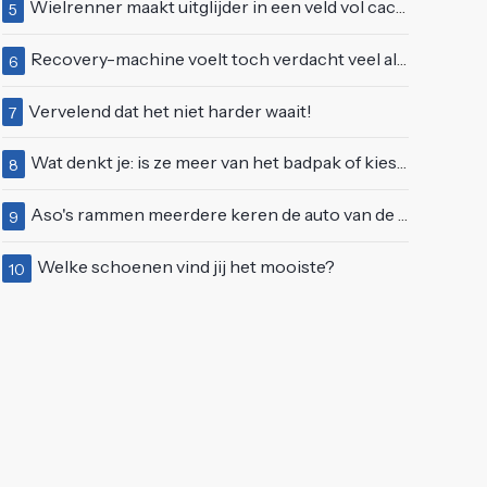
Wielrenner maakt uitglijder in een veld vol cactussen
5
Recovery-machine voelt toch verdacht veel als ander soort work-out
6
Vervelend dat het niet harder waait!
7
Wat denkt je: is ze meer van het badpak of kiest ze eerder voor een bikini?
8
Aso's rammen meerdere keren de auto van de buren, maar doen alsof er niets gebeurd is
9
Welke schoenen vind jij het mooiste?
10