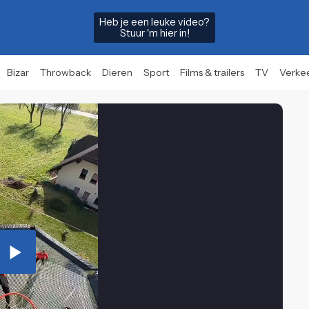
Heb je een leuke video?
Stuur 'm hier in!
Bizar
Throwback
Dieren
Sport
Films & trailers
TV
Verke
Play
Video