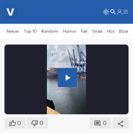
Nieuw
Top 10
Random
Humor
Fail
Virals
Hot
Bizar
Play
Video
0
0
0