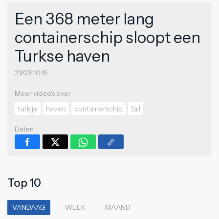
Een 368 meter lang
containerschip sloopt een
Turkse haven
21/03 10:15
Meer video's over
turkije
haven
containerschip
fail
Delen
Top 10
VANDAAG
WEEK
MAAND