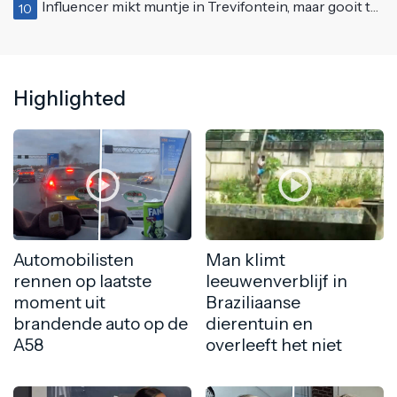
Influencer mikt muntje in Trevifontein, maar gooit toerist bijna knock-out
10
Highlighted
Automobilisten
Man klimt
rennen op laatste
leeuwenverblijf in
moment uit
Braziliaanse
brandende auto op de
dierentuin en
A58
overleeft het niet