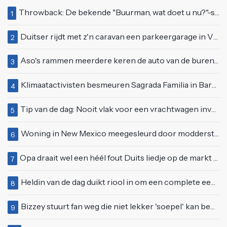
Throwback: De bekende "Buurman, wat doet u nu?"-scène uit Flodder met Tatjana Šimić
1
Duitser rijdt met z'n caravan een parkeergarage in Vlissingen binnen
2
Aso's rammen meerdere keren de auto van de buren, maar doen alsof er niets gebeurd is
3
Klimaatactivisten besmeuren Sagrada Familia in Barcelona met lading verf
4
Tip van de dag: Nooit vlak voor een vrachtwagen invoegen
5
Woning in New Mexico meegesleurd door modderstroom
6
Opa draait wel een héél fout Duits liedje op de markt van Emmen
7
Heldin van de dag duikt riool in om een complete eendenfamilie te redden
8
Bizzey stuurt fan weg die niet lekker 'soepel' kan bewegen op podium
9