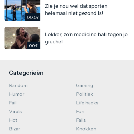
Zie je nou wel dat sporten
helemaal niet gezond is!
00:07
Lekker, zo'n medicine ball tegen je
giechel
00:11
Categorieën
Random
Gaming
Humor
Politiek
Fail
Life hacks
Virals
Fun
Hot
Fails
Bizar
Knokken