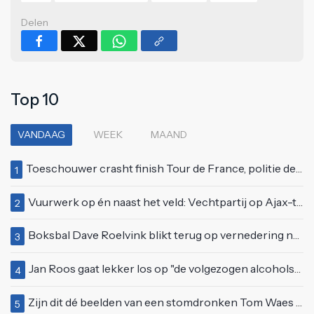
Delen
Top 10
VANDAAG
WEEK
MAAND
Toeschouwer crasht finish Tour de France, politie deelt bodycheck uit
1
Vuurwerk op én naast het veld: Vechtpartij op Ajax-tribune tussen supporters en stewards
2
Boksbal Dave Roelvink blikt terug op vernedering na z'n gevecht met Melvin Manhoef
3
Jan Roos gaat lekker los op "de volgezogen alcoholspons" Robert Jensen
4
Zijn dit dé beelden van een stomdronken Tom Waes vlak voordat hij in z'n auto stapte?
5