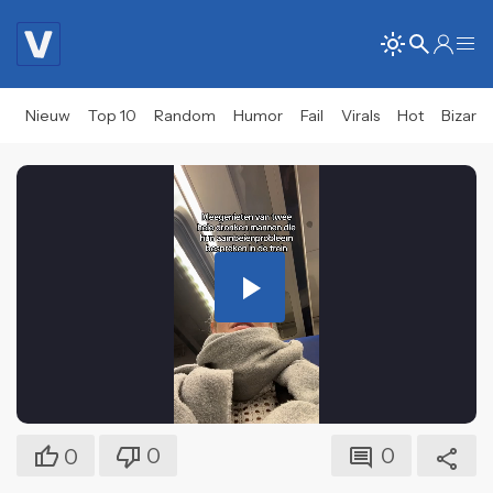
Nieuw
Top 10
Random
Humor
Fail
Virals
Hot
Bizar
Play
Video
0
0
0