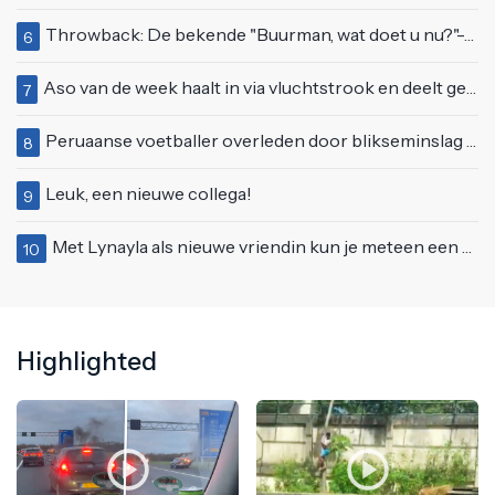
Throwback: De bekende "Buurman, wat doet u nu?"-scène uit Flodder met Tatjana Šimić
6
Aso van de week haalt in via vluchtstrook en deelt gevaarlijke brake check uit
7
Peruaanse voetballer overleden door blikseminslag tijdens wedstrijd, vijf anderen gewond
8
Leuk, een nieuwe collega!
9
Met Lynayla als nieuwe vriendin kun je meteen een nieuw matras aanschaffen
10
Highlighted