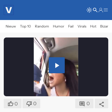
Nieuw
Top 10
Random
Humor
Fail
Virals
Hot
Bizar
Play
Video
0
0
0