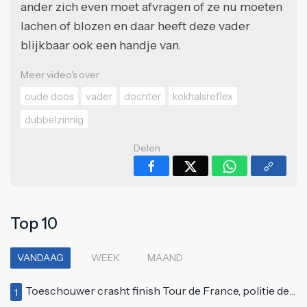
ander zich even moet afvragen of ze nu moeten
lachen of blozen en daar heeft deze vader
blijkbaar ook een handje van.
Meer video's over
oude doos
vader
dochter
kokhalsreflex
dubbelzinnig
Delen
Top 10
VANDAAG
WEEK
MAAND
Toeschouwer crasht finish Tour de France, politie deelt bodycheck uit
1