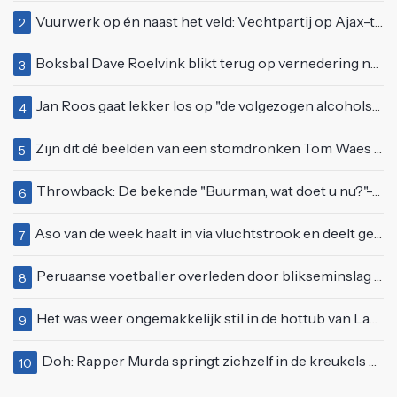
Vuurwerk op én naast het veld: Vechtpartij op Ajax-tribune tussen supporters en stewards
2
Boksbal Dave Roelvink blikt terug op vernedering na z'n gevecht met Melvin Manhoef
3
Jan Roos gaat lekker los op "de volgezogen alcoholspons" Robert Jensen
4
Zijn dit dé beelden van een stomdronken Tom Waes vlak voordat hij in z'n auto stapte?
5
Throwback: De bekende "Buurman, wat doet u nu?"-scène uit Flodder met Tatjana Šimić
6
Aso van de week haalt in via vluchtstrook en deelt gevaarlijke brake check uit
7
Peruaanse voetballer overleden door blikseminslag tijdens wedstrijd, vijf anderen gewond
8
Het was weer ongemakkelijk stil in de hottub van Lang Leve de Liefde
9
Doh: Rapper Murda springt zichzelf in de kreukels op het Moonstar Festival
10