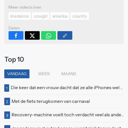
Meer video's over
linedance
cowgirl
amerika
country
Delen
Top 10
VANDAAG
WEEK
MAAND
Die keer dat een vrouw dacht dat ze alle iPhones wel op kon kopen
1
Met de fiets terugkomen van carnaval
2
Recovery-machine voelt toch verdacht veel als ander soort work-out
3