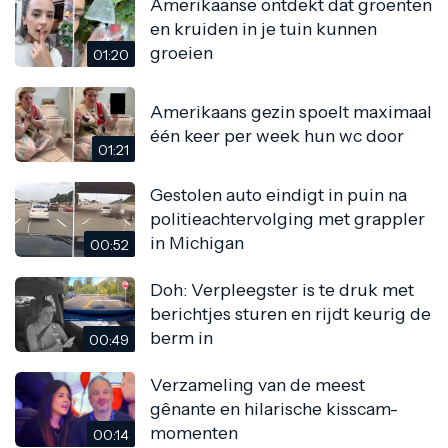
Amerikaanse ontdekt dat groenten
en kruiden in je tuin kunnen
groeien
01:20
Amerikaans gezin spoelt maximaal
één keer per week hun wc door
01:21
Gestolen auto eindigt in puin na
politieachtervolging met grappler
in Michigan
00:52
Doh: Verpleegster is te druk met
berichtjes sturen en rijdt keurig de
berm in
00:49
Verzameling van de meest
gênante en hilarische kisscam-
momenten
00:14