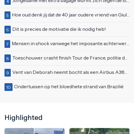
Jongedame met extra bagage wurmt zich tegen de stroom van de roltrap
4
Hoe oud denk jij dat de 40 jaar oudere vriend van Giulia is geworden?
5
Dit is precies de motivatie die ik nodig heb!
6
Mensen in shock vanwege het imposante achterwerk van Nelly Furtado
7
Toeschouwer crasht finish Tour de France, politie deelt bodycheck uit
8
Vent van Deborah neemt bocht als een Airbus A380 en klapt vol op tegenligger
9
Ondertussen op het bloedhete strand van Brazilië
10
Highlighted