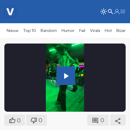
Nieuw
Top 10
Random
Humor
Fail
Virals
Hot
Bizar
Play
Video
0
0
0