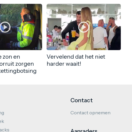
 zon en
Vervelend dat het niet
orruit zorgen
harder waait!
kettingbotsing
Contact
ng
Contact opnemen
ek
hacks
Aanraders