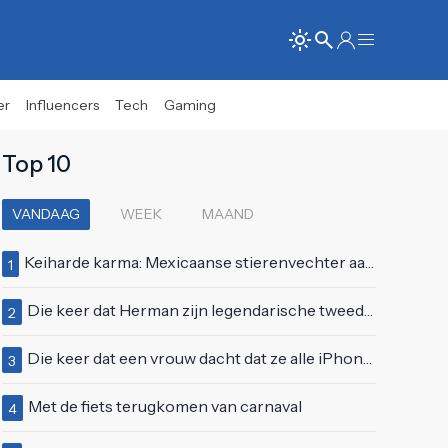
er
Influencers
Tech
Gaming
Top 10
VANDAAG
WEEK
MAAND
Keiharde karma: Mexicaanse stierenvechter aan hoorn gespietst voor ogen van duizenden toeschouwers
1
Die keer dat Herman zijn legendarische tweede auditie bij Idols deed
2
Die keer dat een vrouw dacht dat ze alle iPhones wel op kon kopen
3
Met de fiets terugkomen van carnaval
4