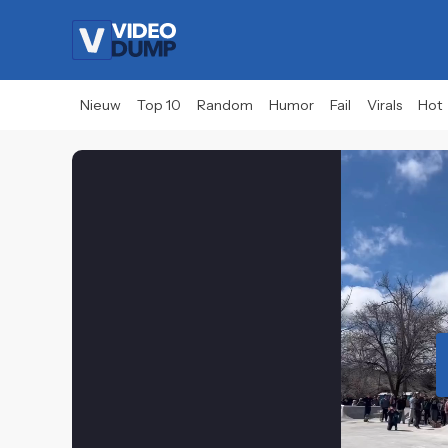
Nieuw
Top 10
Random
Humor
Fail
Virals
Hot