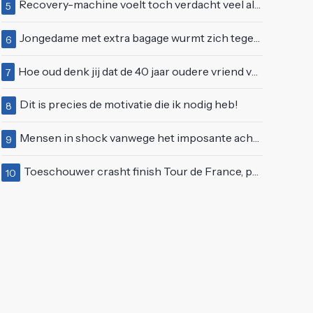
Recovery-machine voelt toch verdacht veel als ander soort work-out
5
Jongedame met extra bagage wurmt zich tegen de stroom van de roltrap
6
Hoe oud denk jij dat de 40 jaar oudere vriend van Giulia is geworden?
7
Dit is precies de motivatie die ik nodig heb!
8
Mensen in shock vanwege het imposante achterwerk van Nelly Furtado
9
Toeschouwer crasht finish Tour de France, politie deelt bodycheck uit
10