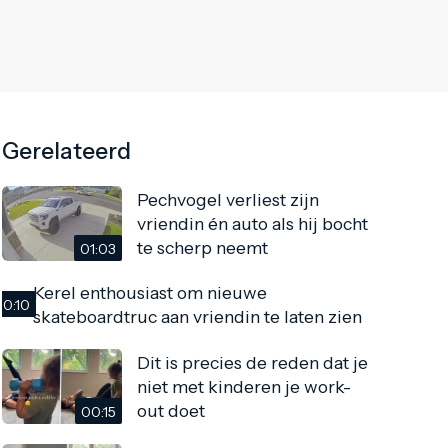
Gerelateerd
Pechvogel verliest zijn
vriendin én auto als hij bocht
te scherp neemt
01:03
Kerel enthousiast om nieuwe
00:10
skateboardtruc aan vriendin te laten zien
Dit is precies de reden dat je
niet met kinderen je work-
out doet
00:15