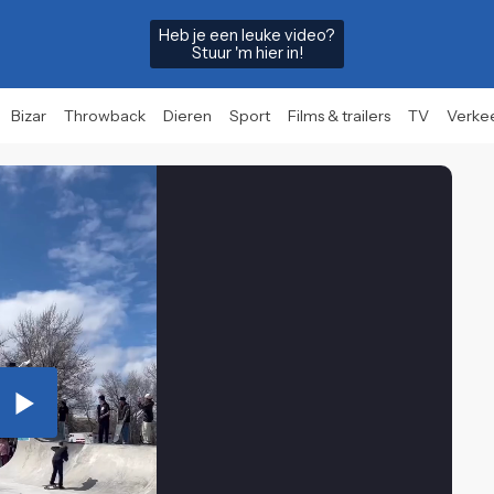
Heb je een leuke video?
Stuur 'm hier in!
Bizar
Throwback
Dieren
Sport
Films & trailers
TV
Verke
Play
Video