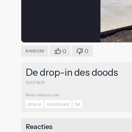
0
0
RANDOM
De drop-in des doods
12/01 16:15
Meer video's over
drop-in
skateboard
fail
Reacties