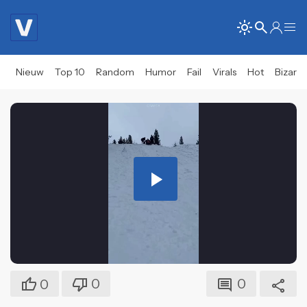
Nieuw
Top 10
Random
Humor
Fail
Virals
Hot
Bizar
Play
Video
0
0
0