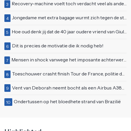
Recovery-machine voelt toch verdacht veel als ander soort work-out
3
Jongedame met extra bagage wurmt zich tegen de stroom van de roltrap
4
Hoe oud denk jij dat de 40 jaar oudere vriend van Giulia is geworden?
5
Dit is precies de motivatie die ik nodig heb!
6
Mensen in shock vanwege het imposante achterwerk van Nelly Furtado
7
Toeschouwer crasht finish Tour de France, politie deelt bodycheck uit
8
Vent van Deborah neemt bocht als een Airbus A380 en klapt vol op tegenligger
9
Ondertussen op het bloedhete strand van Brazilië
10