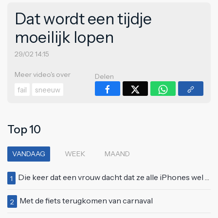
Dat wordt een tijdje
moeilijk lopen
29/02 14:15
Meer video's over
Delen
fail
sneeuw
Top 10
VANDAAG
WEEK
MAAND
Die keer dat een vrouw dacht dat ze alle iPhones wel op kon kopen
1
Met de fiets terugkomen van carnaval
2