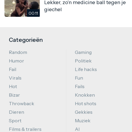
Lekker, zo'n medicine ball tegen je
giechel
00:11
Categorieën
Random
Gaming
Humor
Politiek
Fail
Life hacks
Virals
Fun
Hot
Fails
Bizar
Knokken
Throwback
Hot shots
Dieren
Gekkies
Sport
Muziek
Films & trailers
AI