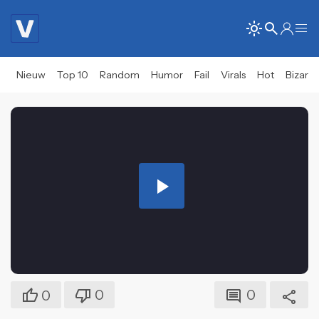
Nieuw
Top 10
Random
Humor
Fail
Virals
Hot
Bizar
Play
Video
0
0
0