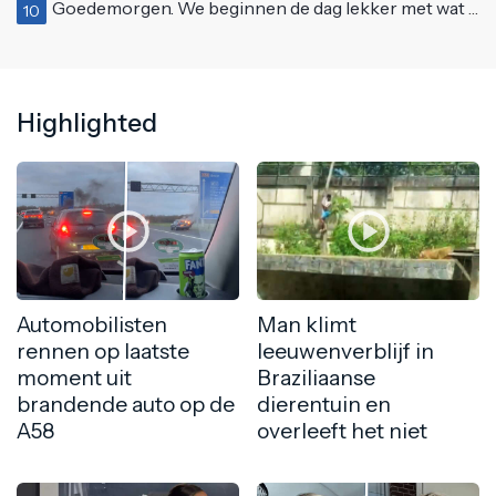
Goedemorgen. We beginnen de dag lekker met wat rek- en strekoefeningen
10
Highlighted
Automobilisten
Man klimt
rennen op laatste
leeuwenverblijf in
moment uit
Braziliaanse
brandende auto op de
dierentuin en
A58
overleeft het niet