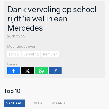
Dank verveling op school
rijdt 'ie wel in een
Mercedes
20/11 09:55
Meer video's over
school
verveling
formule 1
Delen
Top 10
VANDAAG
WEEK
MAAND