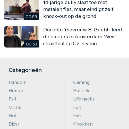
14-jarige bully slaat toe met
metalen fles, maar eindigt zelf
knock-out op de grond
00:59
Docente 'mevrouw El Guebli' leert
de kinders in Amsterdam-West
straattaal op C2-niveau
00:53
Categorieën
Random
Gaming
Humor
Politiek
Fail
Life hacks
Virals
Fun
Hot
Fails
Bizar
Knokken