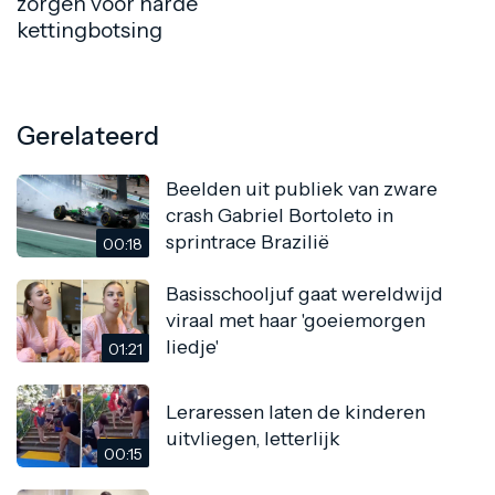
zorgen voor harde
kettingbotsing
Gerelateerd
Beelden uit publiek van zware
crash Gabriel Bortoleto in
sprintrace Brazilië
00:18
Basisschooljuf gaat wereldwijd
viraal met haar 'goeiemorgen
liedje'
01:21
Leraressen laten de kinderen
uitvliegen, letterlijk
00:15