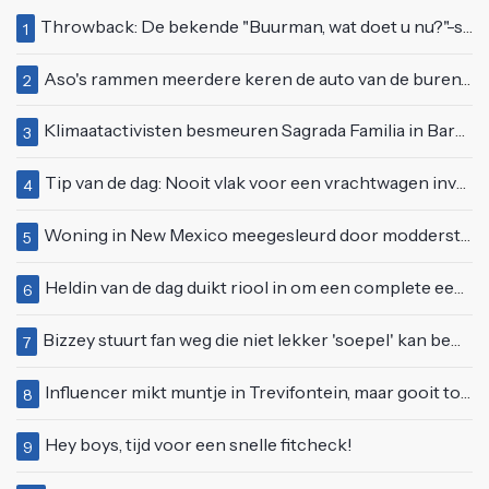
Throwback: De bekende "Buurman, wat doet u nu?"-scène uit Flodder met Tatjana Šimić
1
Aso's rammen meerdere keren de auto van de buren, maar doen alsof er niets gebeurd is
2
Klimaatactivisten besmeuren Sagrada Familia in Barcelona met lading verf
3
Tip van de dag: Nooit vlak voor een vrachtwagen invoegen
4
Woning in New Mexico meegesleurd door modderstroom
5
Heldin van de dag duikt riool in om een complete eendenfamilie te redden
6
Bizzey stuurt fan weg die niet lekker 'soepel' kan bewegen op podium
7
Influencer mikt muntje in Trevifontein, maar gooit toerist bijna knock-out
8
Hey boys, tijd voor een snelle fitcheck!
9