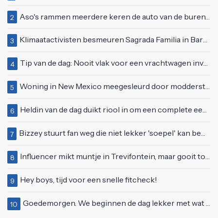
Aso's rammen meerdere keren de auto van de buren, maar doen alsof er niets gebeurd is
2
Klimaatactivisten besmeuren Sagrada Familia in Barcelona met lading verf
3
Tip van de dag: Nooit vlak voor een vrachtwagen invoegen
4
Woning in New Mexico meegesleurd door modderstroom
5
Heldin van de dag duikt riool in om een complete eendenfamilie te redden
6
Bizzey stuurt fan weg die niet lekker 'soepel' kan bewegen op podium
7
Influencer mikt muntje in Trevifontein, maar gooit toerist bijna knock-out
8
Hey boys, tijd voor een snelle fitcheck!
9
Goedemorgen. We beginnen de dag lekker met wat rek- en strekoefeningen
10