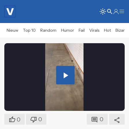
Nieuw
Top 10
Random
Humor
Fail
Virals
Hot
Bizar
Play
Video
0
0
0