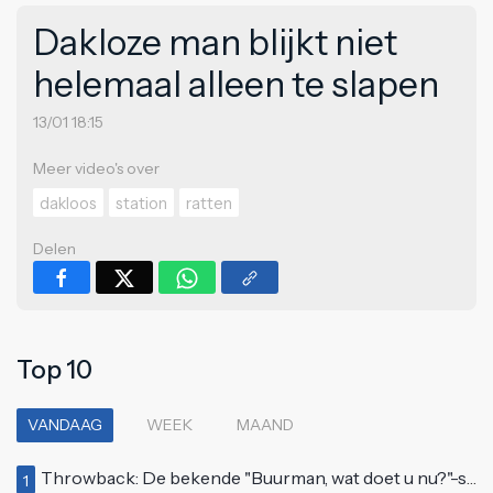
Dakloze man blijkt niet
helemaal alleen te slapen
13/01 18:15
Meer video's over
dakloos
station
ratten
Delen
Top 10
VANDAAG
WEEK
MAAND
Throwback: De bekende "Buurman, wat doet u nu?"-scène uit Flodder met Tatjana Šimić
1