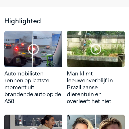
Highlighted
Automobilisten
Man klimt
rennen op laatste
leeuwenverblijf in
moment uit
Braziliaanse
brandende auto op de
dierentuin en
A58
overleeft het niet