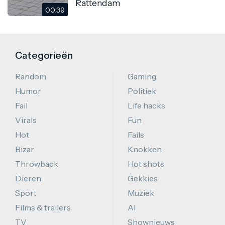
Rattendam
00:39
Categorieën
Random
Gaming
Humor
Politiek
Fail
Life hacks
Virals
Fun
Hot
Fails
Bizar
Knokken
Throwback
Hot shots
Dieren
Gekkies
Sport
Muziek
Films & trailers
AI
TV
Shownieuws