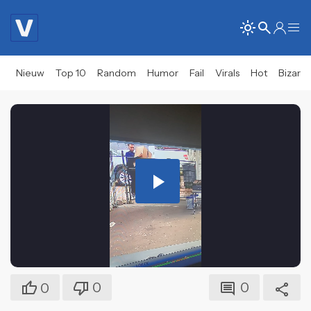
Nieuw
Top 10
Random
Humor
Fail
Virals
Hot
Bizar
Play
Video
0
0
0