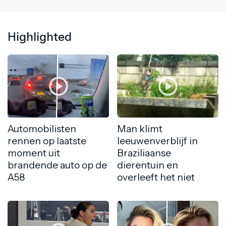
Highlighted
Automobilisten
Man klimt
rennen op laatste
leeuwenverblijf in
moment uit
Braziliaanse
brandende auto op de
dierentuin en
A58
overleeft het niet