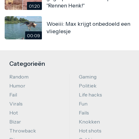
"Rennen Henk!"
01:20
Woeiii: Max krijgt onbedoeld een
vlieglesje
00:09
Categorieën
Random
Gaming
Humor
Politiek
Fail
Life hacks
Virals
Fun
Hot
Fails
Bizar
Knokken
Throwback
Hot shots