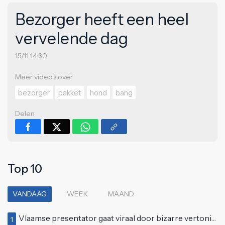
Bezorger heeft een heel
vervelende dag
15/11 14:30
Meer video's over
bezorger
pakket
hond
bang
Delen
Top 10
VANDAAG
WEEK
MAAND
Vlaamse presentator gaat viraal door bizarre vertoning op live televisie: "Helemaal stijf van de bloem"
1