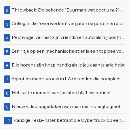
Throwback: De bekende "Buurman, wat doet u nu?"-scène uit Flodder met Tatjana Šimić
2
Collega's die "overwerken" vergaten de gordijnen dicht te doen
3
Pechvogel verliest zijn vriendin én auto als hij bocht te scherp neemt
4
Een ritje op een mechanische stier is een topidee voor een eerste date
5
Die horens zijn knap handig als je jeuk aan je arie hebt
6
Agent probeert vrouw in LA te redden die compleet van het padje is
7
Het juiste moment van loslaten blijft essentieel
8
Nieuw video opgedoken van man die in vliegtuigmotor springt op vliegveld Milaan
9
Ranzige Tesla-hater betrapt die Cybertruck op een 'speciale bruine coating' trakteert
10