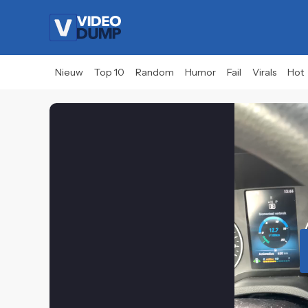
Nieuw
Top 10
Random
Humor
Fail
Virals
Hot