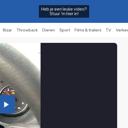
Heb je een leuke video?
Stuur 'm hier in!
Bizar
Throwback
Dieren
Sport
Films & trailers
TV
Verke
Play
Video