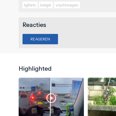
ligfiets
belgië
vrachtwagen
Reacties
REAGEREN
Highlighted