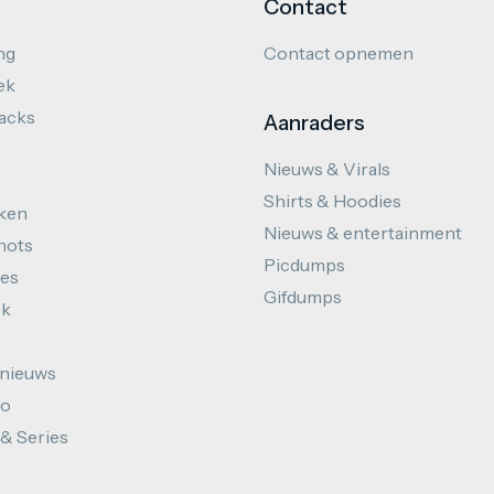
Contact
ng
Contact opnemen
ek
hacks
Aanraders
Nieuws & Virals
Shirts & Hoodies
ken
Nieuws & entertainment
hots
Picdumps
es
Gifdumps
ek
nieuws
to
 & Series