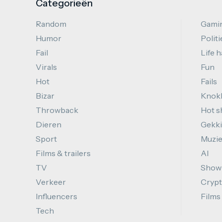
Categorieën
Random
Gami
Humor
Politi
Fail
Life 
Virals
Fun
Hot
Fails
Bizar
Knok
Throwback
Hot s
Dieren
Gekki
Sport
Muzi
Films & trailers
AI
TV
Show
Verkeer
Cryp
Influencers
Films
Tech