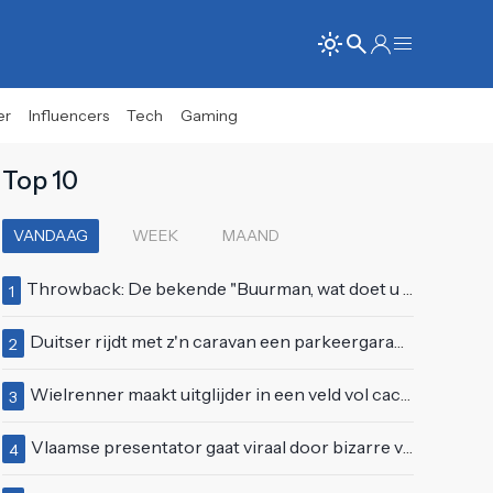
er
Influencers
Tech
Gaming
Top 10
VANDAAG
WEEK
MAAND
Throwback: De bekende "Buurman, wat doet u nu?"-scène uit Flodder met Tatjana Šimić
1
Duitser rijdt met z'n caravan een parkeergarage in Vlissingen binnen
2
Wielrenner maakt uitglijder in een veld vol cactussen
3
Vlaamse presentator gaat viraal door bizarre vertoning op live televisie: "Helemaal stijf van de bloem"
4