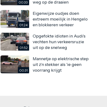
weg op de draaien
00:33
Eigenwijze oudjes doen
extreem moeilijk in Hengelo
en blokkeren verkeer
01:24
Opgefokte idioten in Audi's
vechten hun verkeersruzie
uit op de snelweg
01:52
Mannetje op elektrische step
uit z'n stekker als 'ie geen
voorrang krijgt
00:31