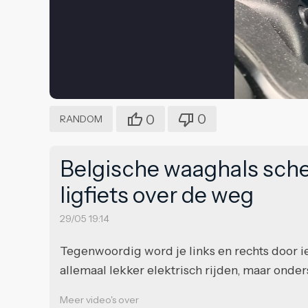
0
0
RANDOM
Belgische waaghals sche
ligfiets over de weg
29/05 19:14
Tegenwoordig word je links en rechts door 
allemaal lekker elektrisch rijden, maar onder
Meer video's over