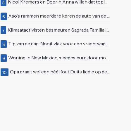
Nicol Kremers en Boerin Anna willen dat topless zonnen geen taboe meer is
5
Aso's rammen meerdere keren de auto van de buren, maar doen alsof er niets gebeurd is
6
Klimaatactivisten besmeuren Sagrada Familia in Barcelona met lading verf
7
Tip van de dag: Nooit vlak voor een vrachtwagen invoegen
8
Woning in New Mexico meegesleurd door modderstroom
9
Opa draait wel een héél fout Duits liedje op de markt van Emmen
10