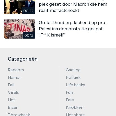
plek gezet' door Macron die hem
realtime factcheckt
00:22
Greta Thunberg lachend op pro-
Palestina demonstratie gespot:
"F**K Israël!"
00:12
Categorieën
Random
Gaming
Humor
Politiek
Fail
Life hacks
Virals
Fun
Hot
Fails
Bizar
Knokken
Throwback
Hot shots