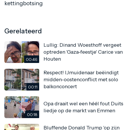
kettingbotsing
Gerelateerd
Lullig: Dinand Woesthoff vergeet
optreden 'Gaza-feestje' Carice van
Houten
00:46
Respect! IJmuidenaar beëindigt
midden-oostenconflict met solo
balkonconcert
00:11
Opa draait wel een héél fout Duits
liedje op de markt van Emmen
00:18
Bluffende Donald Trump 'op zijn