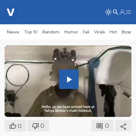
Nieuw
Top 10
Random
Humor
Fail
Virals
Hot
Bizar
Play
Video
0
0
0