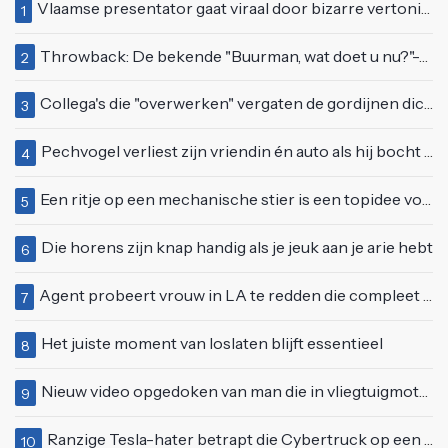
Vlaamse presentator gaat viraal door bizarre vertoning op live televisie: "Helemaal stijf van de bloem"
1
Throwback: De bekende "Buurman, wat doet u nu?"-scène uit Flodder met Tatjana Šimić
2
Collega's die "overwerken" vergaten de gordijnen dicht te doen
3
Pechvogel verliest zijn vriendin én auto als hij bocht te scherp neemt
4
Een ritje op een mechanische stier is een topidee voor een eerste date
5
Die horens zijn knap handig als je jeuk aan je arie hebt
6
Agent probeert vrouw in LA te redden die compleet van het padje is
7
Het juiste moment van loslaten blijft essentieel
8
Nieuw video opgedoken van man die in vliegtuigmotor springt op vliegveld Milaan
9
Ranzige Tesla-hater betrapt die Cybertruck op een 'speciale bruine coating' trakteert
10