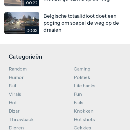
00:22
Belgische totaalidioot doet een
poging om soepel de weg op de
draaien
00:33
Categorieën
Random
Gaming
Humor
Politiek
Fail
Life hacks
Virals
Fun
Hot
Fails
Bizar
Knokken
Throwback
Hot shots
Dieren
Gekkies