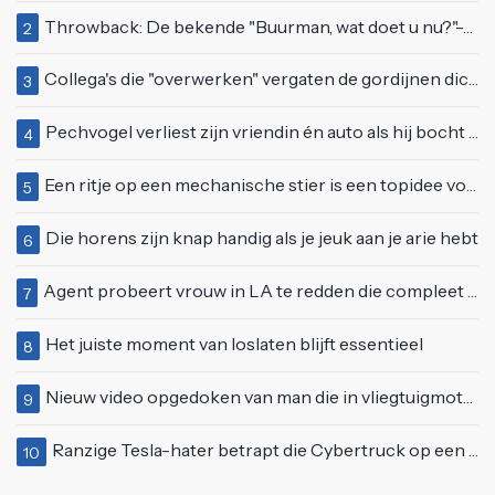
Throwback: De bekende "Buurman, wat doet u nu?"-scène uit Flodder met Tatjana Šimić
2
Collega's die "overwerken" vergaten de gordijnen dicht te doen
3
Pechvogel verliest zijn vriendin én auto als hij bocht te scherp neemt
4
Een ritje op een mechanische stier is een topidee voor een eerste date
5
Die horens zijn knap handig als je jeuk aan je arie hebt
6
Agent probeert vrouw in LA te redden die compleet van het padje is
7
Het juiste moment van loslaten blijft essentieel
8
Nieuw video opgedoken van man die in vliegtuigmotor springt op vliegveld Milaan
9
Ranzige Tesla-hater betrapt die Cybertruck op een 'speciale bruine coating' trakteert
10