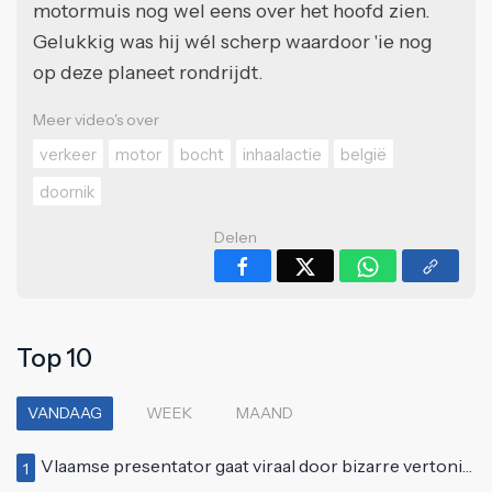
motormuis nog wel eens over het hoofd zien.
Gelukkig was hij wél scherp waardoor 'ie nog
op deze planeet rondrijdt.
Meer video's over
verkeer
motor
bocht
inhaalactie
belgië
doornik
Delen
Top 10
VANDAAG
WEEK
MAAND
Vlaamse presentator gaat viraal door bizarre vertoning op live televisie: "Helemaal stijf van de bloem"
1