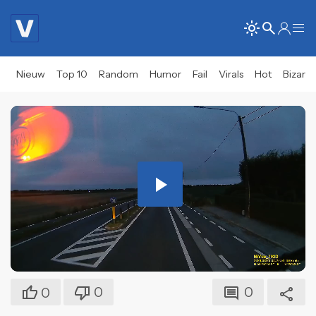
Nieuw
Top 10
Random
Humor
Fail
Virals
Hot
Bizar
Play
Video
0
0
0