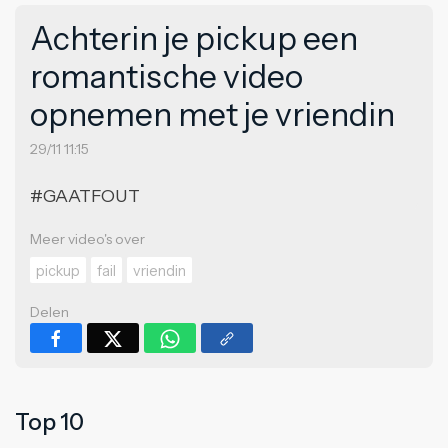
Achterin je pickup een
romantische video
opnemen met je vriendin
29/11 11:15
#GAATFOUT
Meer video's over
pickup
fail
vriendin
Delen
Top 10