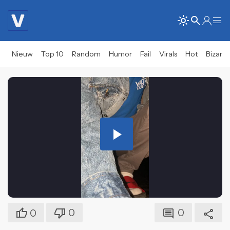
Nieuw
Top 10
Random
Humor
Fail
Virals
Hot
Bizar
Play
Video
0
0
0