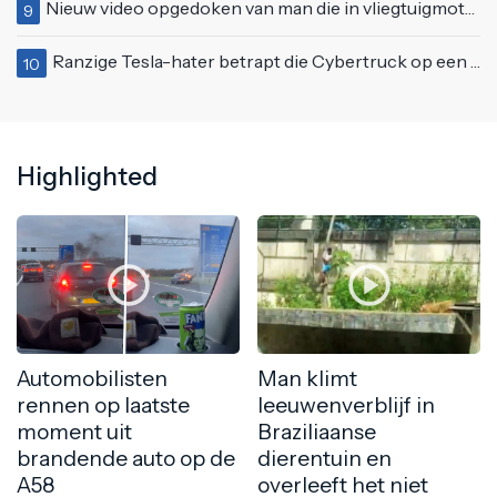
Nieuw video opgedoken van man die in vliegtuigmotor springt op vliegveld Milaan
9
Ranzige Tesla-hater betrapt die Cybertruck op een 'speciale bruine coating' trakteert
10
Highlighted
Automobilisten
Man klimt
rennen op laatste
leeuwenverblijf in
moment uit
Braziliaanse
brandende auto op de
dierentuin en
A58
overleeft het niet