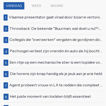
VANDAAG
WEEK
MAAND
Vlaamse presentator gaat viraal door bizarre vertoning op live televisie: "Helemaal stijf van de bloem"
1
Throwback: De bekende "Buurman, wat doet u nu?"-scène uit Flodder met Tatjana Šimić
2
Collega's die "overwerken" vergaten de gordijnen dicht te doen
3
Pechvogel verliest zijn vriendin én auto als hij bocht te scherp neemt
4
Een ritje op een mechanische stier is een topidee voor een eerste date
5
Die horens zijn knap handig als je jeuk aan je arie hebt
6
Agent probeert vrouw in LA te redden die compleet van het padje is
7
Het juiste moment van loslaten blijft essentieel
8