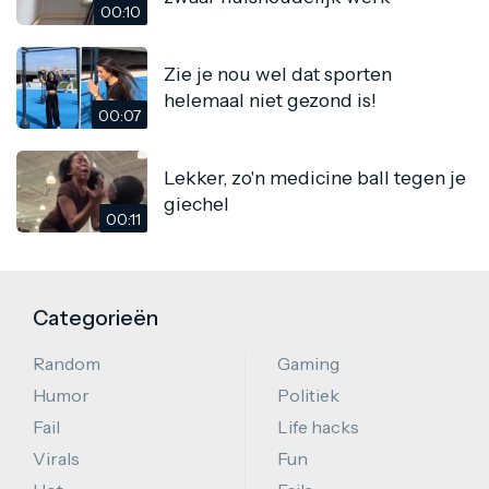
00:10
Zie je nou wel dat sporten
helemaal niet gezond is!
00:07
Lekker, zo'n medicine ball tegen je
giechel
00:11
Categorieën
Random
Gaming
Humor
Politiek
Fail
Life hacks
Virals
Fun