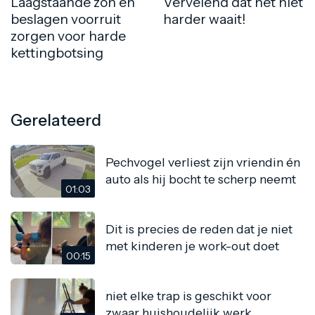
Laagstaande zon en
Vervelend dat het niet
beslagen voorruit
harder waait!
zorgen voor harde
kettingbotsing
Gerelateerd
Pechvogel verliest zijn vriendin én
auto als hij bocht te scherp neemt
01:03
Dit is precies de reden dat je niet
met kinderen je work-out doet
00:15
niet elke trap is geschikt voor
zwaar huishoudelijk werk