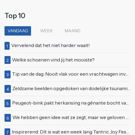
Top 10
VANDAAG
WEEK
MAAND
Vervelend dat het niet harder waait!
1
Welke schoenen vind jij het mooiste?
2
Tip van de dag: Nooit vlak voor een vrachtwagen invoegen
3
Zeldzame beelden opgedoken van dodelijke tsunami uit 2004
4
Peugeot-bink pakt herkansing na gênante bocht van 180 graden bij verkeerslicht
5
We hebben geen idee wat ze zegt, maar we geloven haar helemaal!
6
Inspirerend: Dít is wat een week lang Tantric Joy Festival met je doet
7