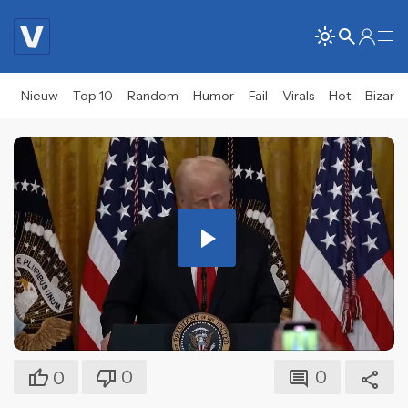
Nieuw
Top 10
Random
Humor
Fail
Virals
Hot
Bizar
Play
Video
0
0
0