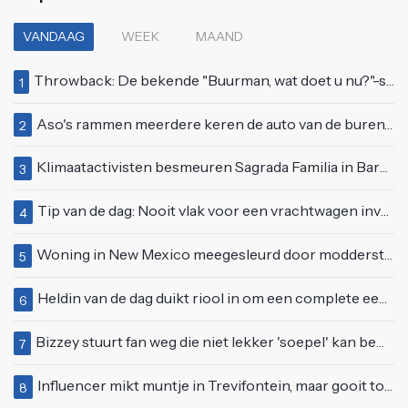
VANDAAG
WEEK
MAAND
Throwback: De bekende "Buurman, wat doet u nu?"-scène uit Flodder met Tatjana Šimić
1
Aso's rammen meerdere keren de auto van de buren, maar doen alsof er niets gebeurd is
2
Klimaatactivisten besmeuren Sagrada Familia in Barcelona met lading verf
3
Tip van de dag: Nooit vlak voor een vrachtwagen invoegen
4
Woning in New Mexico meegesleurd door modderstroom
5
Heldin van de dag duikt riool in om een complete eendenfamilie te redden
6
Bizzey stuurt fan weg die niet lekker 'soepel' kan bewegen op podium
7
Influencer mikt muntje in Trevifontein, maar gooit toerist bijna knock-out
8