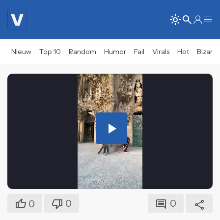
Nieuw
Top 10
Random
Humor
Fail
Virals
Hot
Bizar
Play
Video
0
0
0